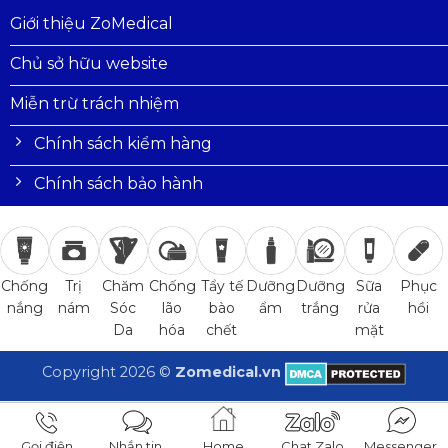
Giới thiệu ZoMedical
Chủ sở hữu website
Miễn trừ trách nhiệm
Chính sách kiểm hàng
Chính sách bảo hành
Trị
Chăm
Chống
Tẩy tế
Dưỡng
Dưỡng
Sữa
Phục
Chống
nám
Sóc
lão
bào
ẩm
trắng
rửa
hồi
nắng
Da
hóa
chết
mặt
Copyright 2026 ©
Zomedical.vn
Gọi điện
Nhắn tin
Home
Chat Zalo
Messenger