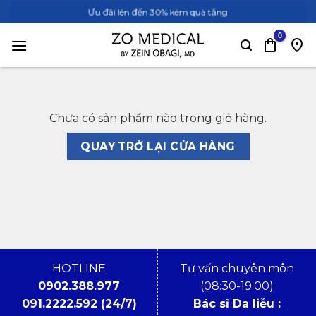
Bỏ
Ưu đãi lên đến 30% kèm quà tặng
qua
nội
dung
Chưa có sản phẩm nào trong giỏ hàng.
QUAY TRỞ LẠI CỬA HÀNG
HOTLINE
Tư vấn chuyên môn
0902.388.977
(08:30-19:00)
091.2222.592 (24/7)
Bác sĩ Da liễu :