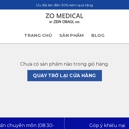
Ưu đãi lên đến 30% kèm quà tặng
TRANG CHỦ
SẢN PHẨM
BLOG
Chưa có sản phẩm nào trong giỏ hàng.
QUAY TRỞ LẠI CỬA HÀNG
vấn chuyên môn (08:30-
Góp ý khiếu nại