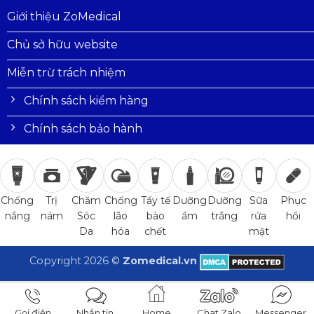
Giới thiệu ZoMedical
Chủ sở hữu website
Miễn trừ trách nhiệm
Chính sách kiểm hàng
Chính sách bảo hành
Trị
Chăm
Chống
Tẩy tế
Dưỡng
Dưỡng
Sữa
Phục
Chống
nám
Sóc
lão
bào
ẩm
trắng
rửa
hồi
nắng
Da
hóa
chết
mặt
Copyright 2026 ©
Zomedical.vn
Gọi điện
Nhắn tin
Home
Chat Zalo
Messenger