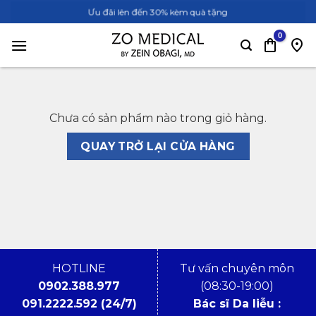
Bỏ
Ưu đãi lên đến 30% kèm quà tặng
qua
nội
dung
Chưa có sản phẩm nào trong giỏ hàng.
QUAY TRỞ LẠI CỬA HÀNG
HOTLINE
Tư vấn chuyên môn
0902.388.977
(08:30-19:00)
091.2222.592 (24/7)
Bác sĩ Da liễu :