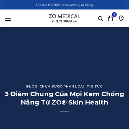
Bỏ
Ưu đãi lên đến 30% kèm quà tặng
qua
nội
dung
BLOG
,
CHƯA ĐƯỢC PHÂN LOẠI
,
TIN TỨC
3 Điểm Chung Của Mọi Kem Chống
Nắng Từ ZO® Skin Health