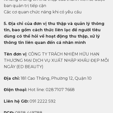
ban quản trị tiếp cận
Các cơ quan chức năng khi có yêu cầu
5. Địa chỉ của đơn vị thu thập và quản lý thông
tin, bao gồm cách thức liên lạc để người tiêu
dùng có thể hỏi về hoạt động thu thập, xử lý
thông tin liên quan đến cá nhân mình
Tên đơn vị
: CÔNG TY TRÁCH NHIỆM HỮU HẠN
THƯƠNG MẠI DỊCH VỤ XUẤT NHẬP KHẨU ĐẸP MỖI
NGÀY (ED BEAUTY)
Địa chỉ:
181 Cao Thắng, Phường 12, Quận 10
Điện thoại:
Hot line: 028.7107 7668
Liên hệ GĐ:
091 2222 592
PGĐ:
0938 449788