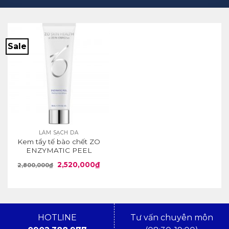
Sale
LÀM SẠCH DA
Kem tẩy tế bào chết ZO
ENZYMATIC PEEL
Giá
Giá
2,520,000
₫
2,800,000
₫
gốc
hiện
là:
tại
2,800,000₫.
là:
2,520,000₫.
HOTLINE
Tư vấn chuyên môn