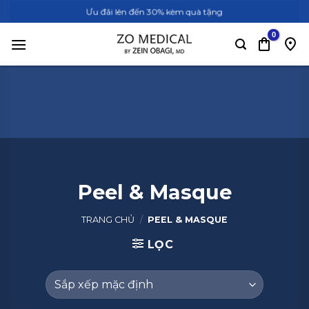
Bỏ
Ưu đãi lên đến 30% kèm quà tặng
qua
nội
dung
Peel & Masque
TRANG CHỦ
/
PEEL & MASQUE
LỌC