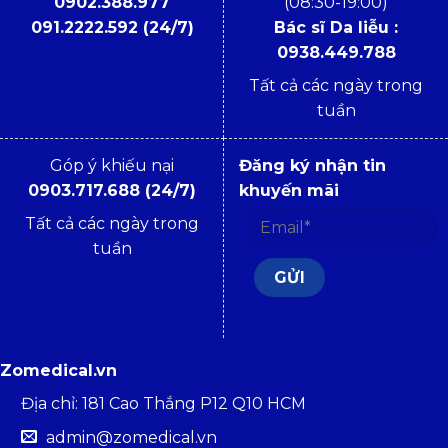
0902.388.977
(08:30-19:00)
091.2222.592 (24/7)
Bác sĩ Da liễu :
0938.449.788
Tất cả các ngày trong
tuần
Góp ý khiếu nại
Đăng ký nhận tin
0903.717.688 (24/7)
khuyến mãi
Tất cả các ngày trong
tuần
Zomedical.vn
Địa chỉ: 181 Cao Thắng P12 Q10 HCM
admin@zomedical.vn