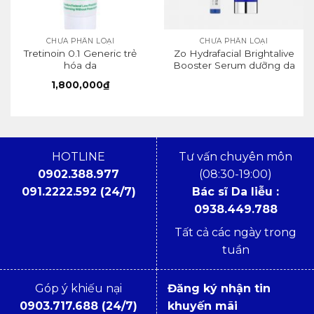
CHƯA PHÂN LOẠI
CHƯA PHÂN LOẠI
Tretinoin 0.1 Generic trẻ
Zo Hydrafacial Brightalive
hóa da
Booster Serum dưỡng da
sáng mịn cấp tốc
1,800,000
₫
HOTLINE
Tư vấn chuyên môn
0902.388.977
(08:30-19:00)
091.2222.592 (24/7)
Bác sĩ Da liễu :
0938.449.788
Tất cả các ngày trong
tuần
Góp ý khiếu nại
Đăng ký nhận tin
0903.717.688 (24/7)
khuyến mãi