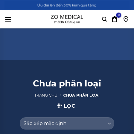
Bỏ
Ưu đãi lên đến 30% kèm quà tặng
qua
nội
dung
Chưa phân loại
TRANG CHỦ
/
CHƯA PHÂN LOẠI
LỌC