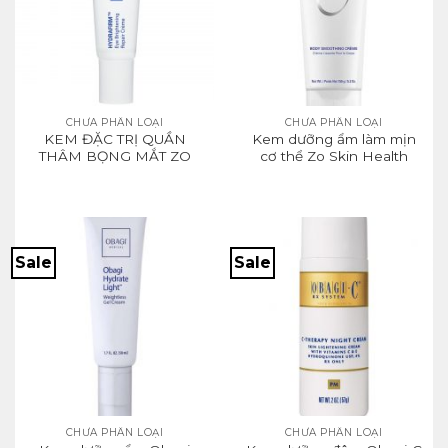
CHƯA PHÂN LOẠI
CHƯA PHÂN LOẠI
KEM ĐẶC TRỊ QUẦN
Kem dưỡng ẩm làm mịn
THÂM BỌNG MẮT ZO
cơ thể Zo Skin Health
MEDICAL HYDRAFIRM
Body Smoothing Crème
Sale
Sale
CHƯA PHÂN LOẠI
CHƯA PHÂN LOẠI