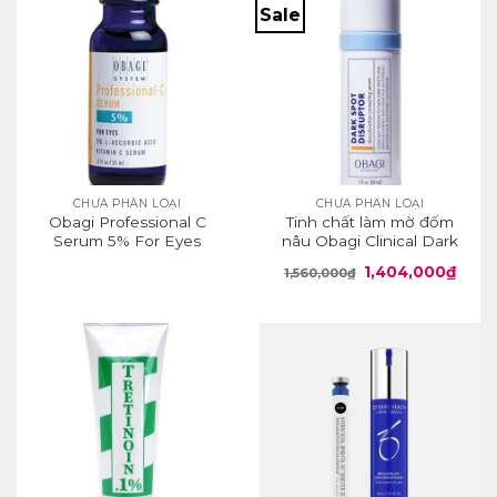
Sale
CHƯA PHÂN LOẠI
CHƯA PHÂN LOẠI
Obagi Professional C
Tinh chất làm mờ đốm
Serum 5% For Eyes
nâu Obagi Clinical Dark
Spot Disruptor
Giá
Giá
1,404,000
₫
1,560,000
₫
Discoloration Correcting
gốc
hiện
Serum
là:
tại
1,560,000₫.
là:
1,404