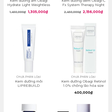
Kem dưỡng ẩm Obagi
Kem dưỡng đêm Obagi-C
Hydrate Light Weightless
Fx System Therapy Night
Gel Cream
Cream
Giá
Giá
Giá
Giá
1,305,000
₫
2,156,000
₫
1,450,000
₫
2,450,000
₫
gốc
hiện
gốc
hiện
là:
tại
là:
tại
1,450,000₫.
là:
2,450,000₫.
là:
1,305,000₫.
2,156
CHƯA PHÂN LOẠI
CHƯA PHÂN LOẠI
Kem dưỡng môi
Kem dưỡng Obagi Retinol
LIPREBUILD
1.0% chống lão hóa size
5g
400,000
₫