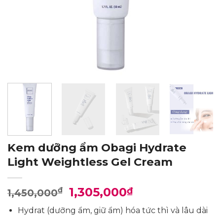
Kem dưỡng ẩm Obagi Hydrate
Light Weightless Gel Cream
Giá
Giá
1,305,000
₫
₫
1,450,000
gốc
hiện
Hydrat (dưỡng ẩm, giữ ẩm) hóa tức thì và lâu dài
là:
tại