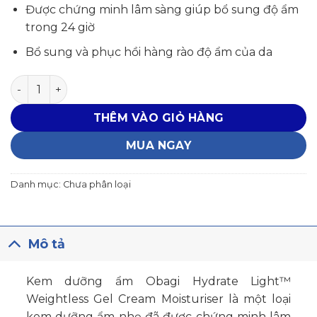
1,450,000₫.
là:
Được chứng minh lâm sàng giúp bổ sung độ ẩm
1,305,000₫.
trong 24 giờ
Bổ sung và phục hồi hàng rào độ ẩm của da
Kem dưỡng ẩm Obagi Hydrate Light Weightless Gel Cr
THÊM VÀO GIỎ HÀNG
MUA NGAY
Danh mục:
Chưa phân loại
Mô tả
Kem dưỡng ẩm Obagi Hydrate Light™
Weightless Gel Cream Moisturiser là một loại
kem dưỡng ẩm nhẹ đã được chứng minh lâm