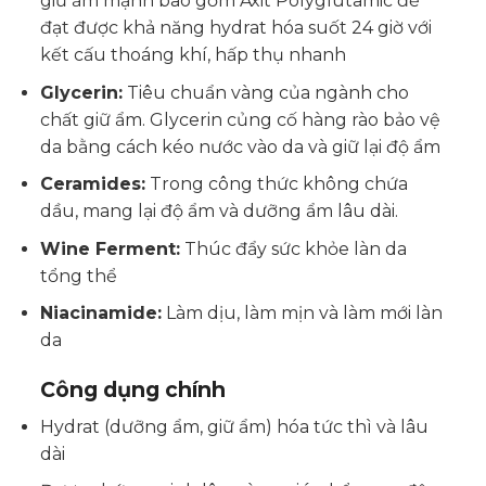
giữ ẩm mạnh bao gồm Axit Polyglutamic để
đạt được khả năng hydrat hóa suốt 24 giờ với
kết cấu thoáng khí, hấp thụ nhanh
Glycerin:
Tiêu chuẩn vàng của ngành cho
chất giữ ẩm. Glycerin củng cố hàng rào bảo vệ
da bằng cách kéo nước vào da và giữ lại độ ẩm
Ceramides:
Trong công thức không chứa
dầu, mang lại độ ẩm và dưỡng ẩm lâu dài.
Wine Ferment:
Thúc đẩy sức khỏe làn da
tổng thể
Niacinamide:
Làm dịu, làm mịn và làm mới làn
da
Công dụng chính
Hydrat (dưỡng ẩm, giữ ẩm) hóa tức thì và lâu
dài