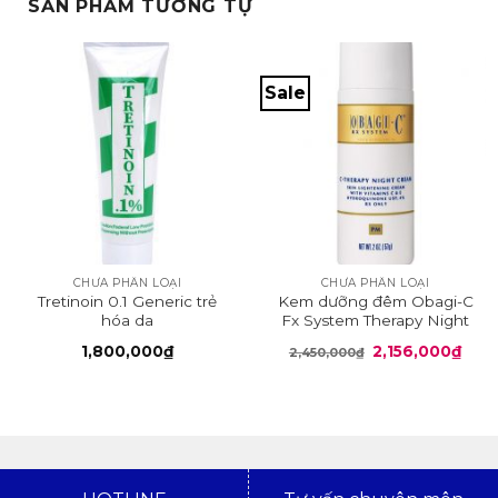
SẢN PHẨM TƯƠNG TỰ
Sale
CHƯA PHÂN LOẠI
CHƯA PHÂN LOẠI
Tretinoin 0.1 Generic trẻ
Kem dưỡng đêm Obagi-C
hóa da
Fx System Therapy Night
Cream
Giá
Giá
1,800,000
₫
2,156,000
₫
2,450,000
₫
gốc
hiện
là:
tại
2,450,000₫.
là:
2,15