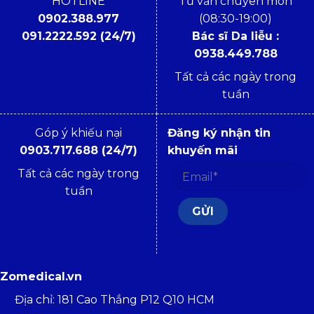
HOTLINE
Tư vấn chuyên môn
0902.388.977
(08:30-19:00)
091.2222.592 (24/7)
Bác sĩ Da liễu :
0938.449.788
Tất cả các ngày trong
tuần
Góp ý khiếu nại
Đăng ký nhận tin
0903.717.688 (24/7)
khuyến mãi
Tất cả các ngày trong
tuần
Zomedical.vn
Địa chỉ: 181 Cao Thắng P12 Q10 HCM