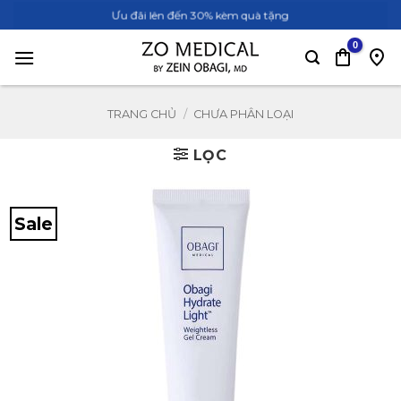
Bỏ
Ưu đãi lên đến 30% kèm quà tặng
qua
nội
dung
TRANG CHỦ
/
CHƯA PHÂN LOẠI
LỌC
Sale