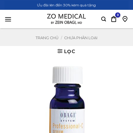
Bỏ
Ưu đãi lên đến 30% kèm quà tặng
qua
nội
dung
TRANG CHỦ
/
CHƯA PHÂN LOẠI
LỌC