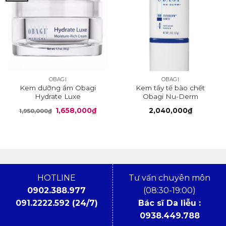
OBAGI
OBAGI
Kem dưỡng ẩm Obagi
Kem tẩy tế bào chết
Hydrate Luxe
Obagi Nu-Derm
Exfoderm Forte
Giá
Giá
1,658,000
₫
2,040,000
₫
1,950,000
₫
gốc
hiện
là:
tại
1,950,000₫.
là:
1,658,000₫.
HOTLINE
Tư vấn chuyên môn
0902.388.977
(08:30-19:00)
091.2222.592 (24/7)
Bác sĩ Da liễu :
0938.449.788