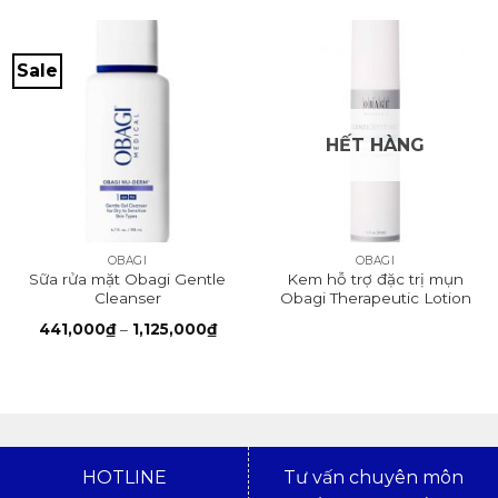
Sale
HẾT HÀNG
OBAGI
OBAGI
Sữa rửa mặt Obagi Gentle
Kem hỗ trợ đặc trị mụn
Cleanser
Obagi Therapeutic Lotion
Khoảng
441,000
₫
–
1,125,000
₫
giá:
từ
441,000₫
đến
1,125,000₫
HOTLINE
Tư vấn chuyên môn