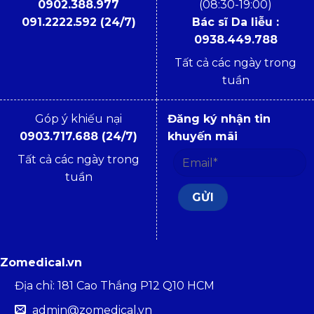
0902.388.977
(08:30-19:00)
091.2222.592 (24/7)
Bác sĩ Da liễu :
0938.449.788
Tất cả các ngày trong
tuần
Góp ý khiếu nại
Đăng ký nhận tin
0903.717.688 (24/7)
khuyến mãi
Tất cả các ngày trong
tuần
Zomedical.vn
Địa chỉ: 181 Cao Thắng P12 Q10 HCM
admin@zomedical.vn