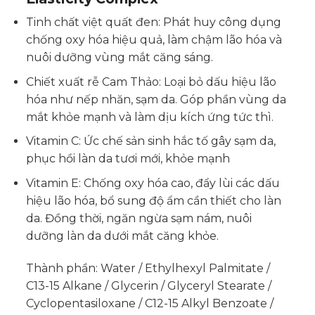
Tinh chất việt quất đen: Phát huy công dụng
chống oxy hóa hiệu quả, làm chậm lão hóa và
nuôi dưỡng vùng mắt căng sáng.
Chiết xuất rễ Cam Thảo: Loại bỏ dấu hiệu lão
hóa như nếp nhăn, sạm da. Góp phần vùng da
mắt khỏe mạnh và làm dịu kích ứng tức thì.
Vitamin C: Ức chế sản sinh hắc tố gây sạm da,
phục hồi làn da tươi mới, khỏe mạnh
Vitamin E: Chống oxy hóa cao, đẩy lùi các dấu
hiệu lão hóa, bổ sung độ ẩm cần thiết cho làn
da. Đồng thời, ngăn ngừa sạm nám, nuôi
dưỡng làn da dưới mắt căng khỏe.
Thành phần: Water / Ethylhexyl Palmitate /
C13-15 Alkane / Glycerin / Glyceryl Stearate /
Cyclopentasiloxane / C12-15 Alkyl Benzoate /