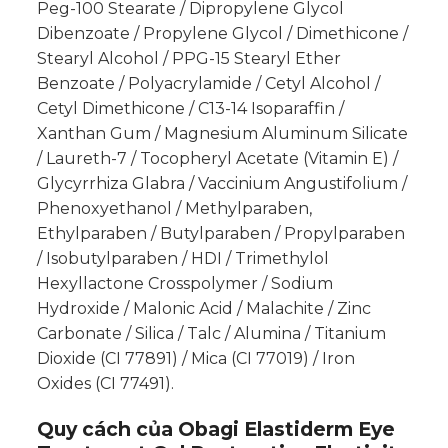
Peg-100 Stearate / Dipropylene Glycol
Dibenzoate / Propylene Glycol / Dimethicone /
Stearyl Alcohol / PPG-15 Stearyl Ether
Benzoate / Polyacrylamide / Cetyl Alcohol /
Cetyl Dimethicone / C13-14 Isoparaffin /
Xanthan Gum / Magnesium Aluminum Silicate
/ Laureth-7 / Tocopheryl Acetate (Vitamin E) /
Glycyrrhiza Glabra / Vaccinium Angustifolium /
Phenoxyethanol / Methylparaben,
Ethylparaben / Butylparaben / Propylparaben
/ Isobutylparaben / HDI / Trimethylol
Hexyllactone Crosspolymer / Sodium
Hydroxide / Malonic Acid / Malachite / Zinc
Carbonate / Silica / Talc / Alumina / Titanium
Dioxide (CI 77891) / Mica (CI 77019) / Iron
Oxides (CI 77491).
Quy cách của Obagi Elastiderm Eye