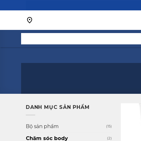
Bỏ
qua
nội
dung
DANH MỤC SẢN PHẨM
Bộ sản phẩm
(15)
Chăm sóc body
(2)