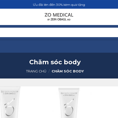
Ưu đãi lên đến 30% kèm quà tặng
TRANG CHỦ
SẢN PHẨM
BLOG
Chăm sóc body
TRANG CHỦ
/
CHĂM SÓC BODY