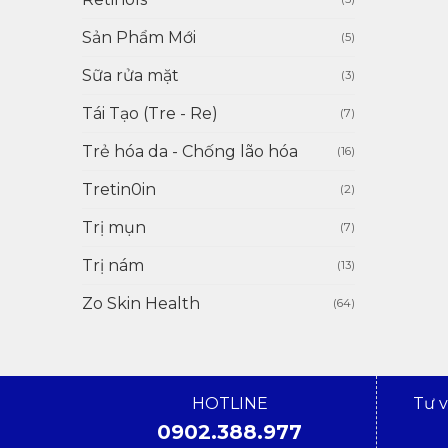
Sản Phẩm Mới
(5)
Sữa rửa mặt
(3)
Tái Tạo (Tre - Re)
(7)
Trẻ hóa da - Chống lão hóa
(16)
Tretin0in
(2)
Trị mụn
(7)
Trị nám
(13)
Zo Skin Health
(64)
HOTLINE
Tư 
0902.388.977