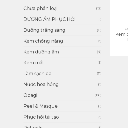
Chưa phân loại
(12)
DƯỠNG ẨM PHỤC HỒI
(5)
+
C
Dưỡng trắng sáng
(11)
Kem 
Kem chống nắng
(8)
Kem dưỡng ẩm
(4)
Kem mắt
(3)
Làm sạch da
(11)
Nước hoa hồng
(1)
Obagi
(106)
Peel & Masque
(1)
Phục hồi tái tạo
(5)
Retinols
(5)