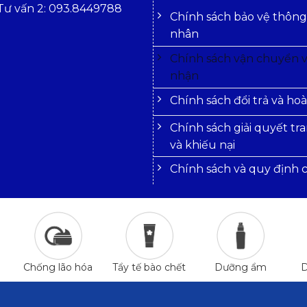
Tư vấn 2: 093.8449788
Chính sách bảo vệ thông 
nhân
Chính sách vận chuyển v
nhận
Chính sách đổi trả và hoà
Chính sách giải quyết tr
và khiếu nại
Chính sách và quy định
Chống lão hóa
Tẩy tế bào chết
Dưỡng ẩm
D