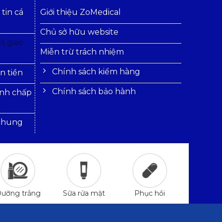
tin cá
Giới thiệu ZoMedical
Chủ sở hữu website
à giao
Miễn trừ trách nhiệm
Chính sách kiểm hàng
n tiền
Chính sách bảo hành
anh chấp
 chung
ưỡng trắng
Sữa rửa mặt
Phục hồi