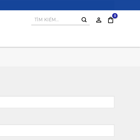
Tìm
kiếm: