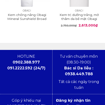
OBAGI
OBAGI
Kem chống nắng Obagi
Kem trị dưỡng trắng, mờ
Mineral Sunshield Broad
thâm da bề mặt Obagi
Spectrum SPF 50
Clear Fx
Giá
Giá
2,613,000
₫
2,750,000
₫
gốc
hiện
là:
tại
2,750,000₫.
là:
2,61
HOTLINE
Tư vấn chuyên môn
0902.388.977
(08:30-19:00)
091.2222.592 (24/7)
Bác sĩ Da liễu :
0938.449.788
Tất cả các ngày trong
tuần
Góp ý khiếu nại
Đăng ký nhận tin