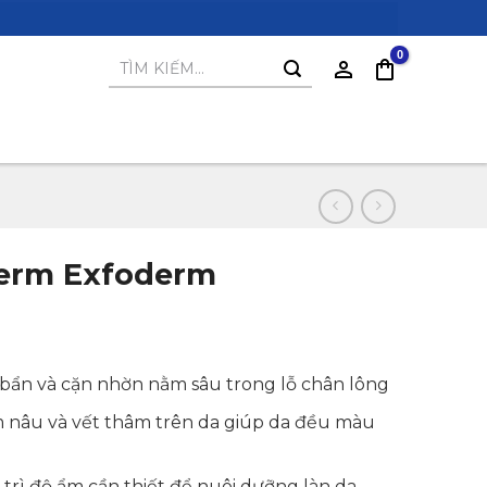
Tìm
kiếm:
derm Exfoderm
i bẩn và cặn nhờn nằm sâu trong lỗ chân lông
 nâu và vết thâm trên da giúp da đều màu
trì độ ẩm cần thiết để nuôi dưỡng làn da