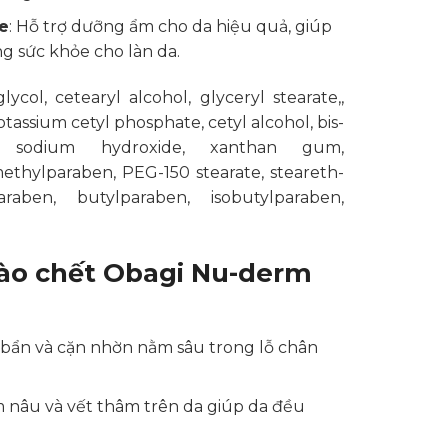
e
: Hỗ trợ dưỡng ẩm cho da hiệu quả, giúp
ờng sức khỏe cho làn da.
ol, cetearyl alcohol, glyceryl stearate,,
assium cetyl phosphate, cetyl alcohol, bis-
one, sodium hydroxide, xanthan gum,
ethylparaben, PEG-150 stearate, steareth-
raben, butylparaben, isobutylparaben,
ào chết Obagi Nu-derm
i bẩn và cặn nhờn nằm sâu trong lỗ chân
 nâu và vết thâm trên da giúp da đều