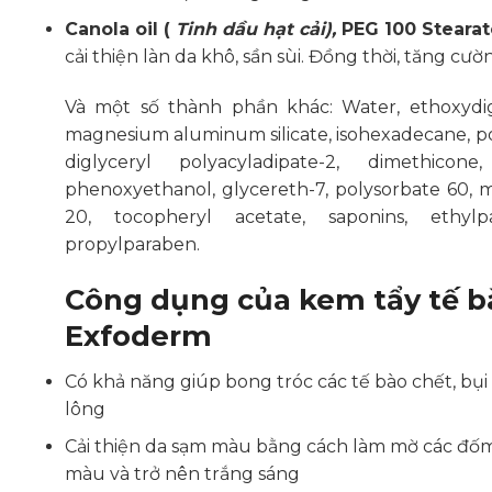
Canola oil (
Tinh dầu hạt cải),
PEG 100 Stearat
cải thiện làn da khô, sần sùi. Đồng thời, tăng cư
Và một số thành phần khác: Water, ethoxydiglyc
magnesium aluminum silicate, isohexadecane, pot
diglyceryl polyacyladipate-2, dimethic
phenoxyethanol, glycereth-7, polysorbate 60, m
20, tocopheryl acetate, saponins, ethylpa
propylparaben.
Công dụng của kem tẩy tế b
Exfoderm
Có khả năng giúp bong tróc các tế bào chết, bụ
lông
Cải thiện da sạm màu bằng cách làm mờ các đốm
màu và trở nên trắng sáng