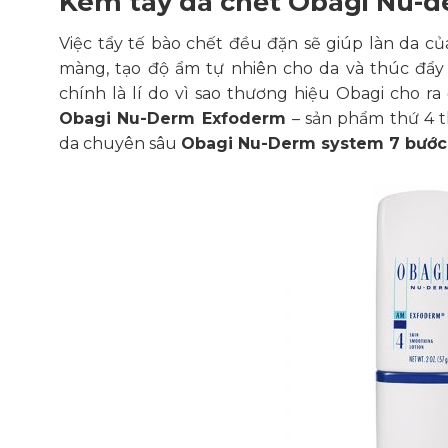
Kem tẩy da chết Obagi Nu-
Việc tẩy tế bào chết đều đặn sẽ giúp làn da c
màng, tạo độ ẩm tự nhiên cho da và thúc đẩy
chính là lí do vì sao thương hiệu Obagi cho r
Obagi Nu-Derm
Exfoderm
– sản phẩm thứ 4 
da chuyên sâu
Obagi Nu-Derm system 7 bước