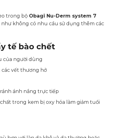
eo trong bộ
Obagi Nu-Derm system 7
u như không có nhu cầu sử dụng thêm các
ẩy tế bào chết
u của người dùng
 các vết thương hở
ránh ánh nắng trực tiếp
 chất trong kem bị oxy hóa làm giảm tuổi
ù hợp với làn da khô và da thường hoặc