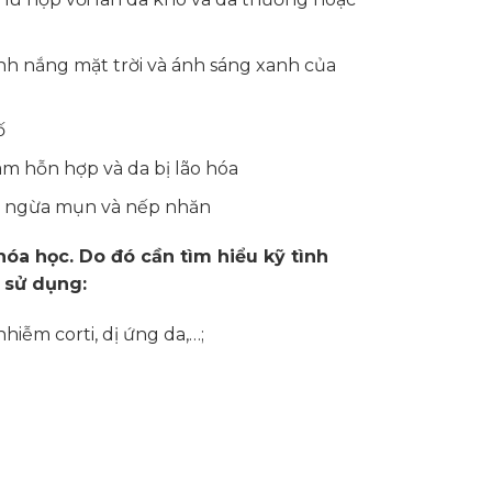
nh nắng mặt trời và ánh sáng xanh của
ố
ám hỗn hợp và da bị lão hóa
ăn ngừa mụn và nếp nhăn
óa học. Do đó cần tìm hiểu kỹ tình
i sử dụng:
iễm corti, dị ứng da,…;