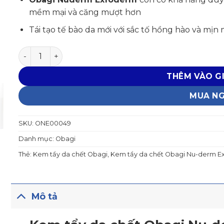
mềm mại và căng mượt hơn
Tái tạo tế bào da mới với sắc tố hồng hào và mịn
Kem tẩy da chết Obagi Nu-derm Exfoderm số lượng
THÊM VÀO G
MUA N
SKU:
ONE00049
Danh mục:
Obagi
Thẻ:
Kem tẩy da chết Obagi
,
Kem tẩy da chết Obagi Nu-derm 
Mô tả