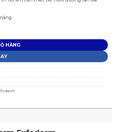
 màng
IỎ HÀNG
GAY
Exfoderm