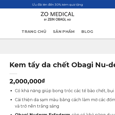
Ưu đãi lên đến 30% kèm quà tặng
TRANG CHỦ
SẢN PHẨM
BLOG
Kem tẩy da chết Obagi Nu-
2,000,000
₫
Có khả năng giúp bong tróc các tế bào chết, bụ
Cải thiện da sạm màu bằng cách làm mờ các đốm
và trở nên trắng sáng
Obagi Nuderm Exfoderm
còn có khả năng duy 