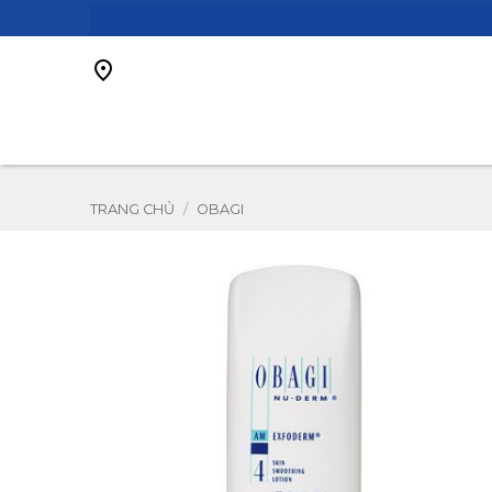
Bỏ
qua
nội
dung
TRANG CHỦ
/
OBAGI