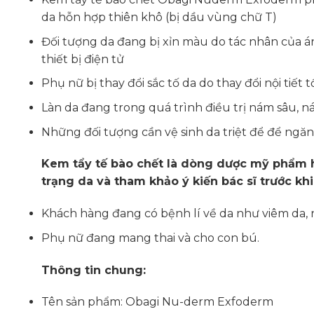
da hỗn hợp thiên khô (bị dầu vùng chữ T)
Đối tượng da đang bị xỉn màu do tác nhân của á
thiết bị điện tử
Phụ nữ bị thay đổi sắc tố da do thay đổi nội tiết t
Làn da đang trong quá trình điều trị nám sâu, n
Những đối tượng cần vệ sinh da triệt để để ng
Kem tẩy tế bào chết là dòng dược mỹ phẩm h
trạng da và tham khảo ý kiến bác sĩ trước kh
Khách hàng đang có bệnh lí về da như viêm da, nh
Phụ nữ đang mang thai và cho con bú.
Thông tin chung:
Tên sản phẩm: Obagi Nu-derm Exfoderm