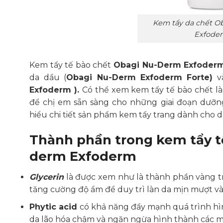
Kem tẩy da chết O
Exfode
Kem tẩy tế bào chết
Obagi Nu-Derm
Exfoder
da dầu (
Obagi Nu-Derm
Exfoderm Forte)
và
Exfoderm ).
Có thể xem kem tẩy tế bào chết là
để chị em sẵn sàng cho những giai đoạn dưỡng
hiểu chi tiết sản phẩm kem tẩy trang dành cho d
Thành phần trong kem tẩy t
derm Exfoderm
Glycerin
là được xem như là thành phần vàng tr
tăng cường độ ẩm để duy trì làn da mịn mượt v
Phytic acid
có khả năng đẩy mạnh quá trình hìn
da lão hóa chậm và ngăn ngừa hình thành các 