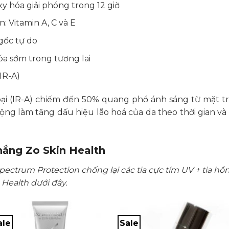
 hóa giải phóng trong 12 giờ
n: Vitamin A, C và E
 gốc tự do
a sớm trong tương lai
IR-A)
i (IR-A) chiếm đến 50% quang phổ ánh sáng từ mặt trời,
ộng làm tăng dấu hiệu lão hoá của da theo thời gian v
ắng Zo Skin Health
pectrum Protection chống lại các tia cực tím UV + tia hồ
Health dưới đây.
ale
Sale