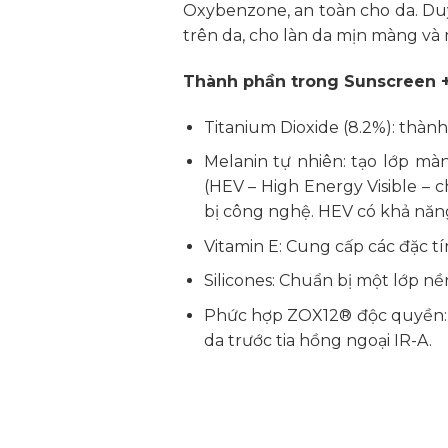
Oxybenzone, an toàn cho da. Du
trên da, cho làn da mịn màng và
Thành phần trong Sunscreen 
Titanium Dioxide (8.2%): thà
Melanin tự nhiên: tạo lớp mà
(HEV – High Energy Visible – 
bị công nghệ. HEV có khả năng
Vitamin E: Cung cấp các đặc t
Silicones: Chuẩn bị một lớp n
Phức hợp ZOX12® độc quyền: g
da trước tia hồng ngoại IR-A.