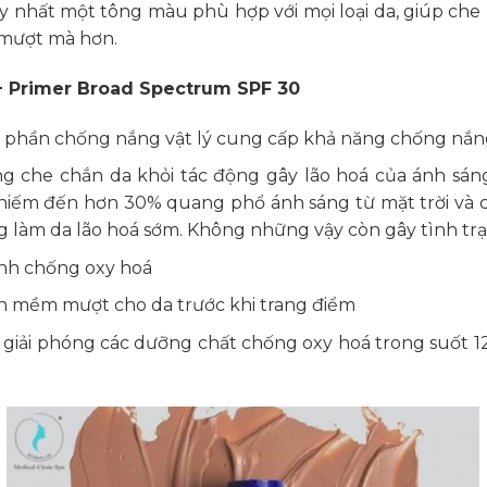
y nhất một tông màu phù hợp với mọi loại da, giúp ch
 mượt mà hơn.
+ Primer Broad Spectrum SPF 30
nh phần chống nắng vật lý cung cấp khả năng chống nắn
ng che chắn da khỏi tác động gây lão hoá của ánh sá
chiếm đến hơn 30% quang phổ ánh sáng từ mặt trời và c
 làm da lão hoá sớm. Không những vậy còn gây tình trạn
ính chống oxy hoá
ền mềm mượt cho da trước khi trang điểm
iải phóng các dưỡng chất chống oxy hoá trong suốt 12 