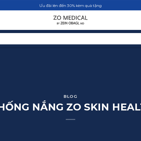
Ưu đãi lên đến 30% kèm quà tặng
TRANG CHỦ
SẢN PHẨM
BLOG
BLOG
CHỐNG NẮNG ZO SKIN HEA