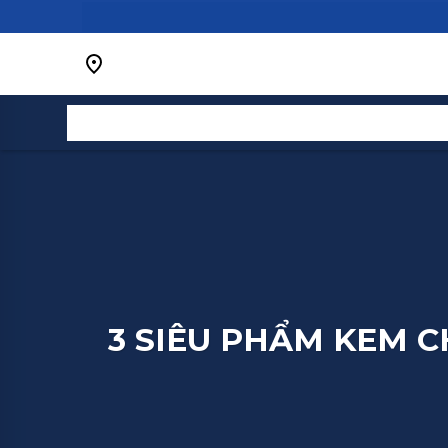
Bỏ
qua
nội
dung
3 SIÊU PHẨM KEM 