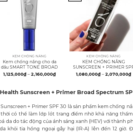
+
+
KEM CHỐNG NẮNG
KEM CHỐNG NẮNG
Kem chống nắng cho da
KEM CHỐNG NẮNG
dầu SMART TONE BROAD
SUNSCREEN + PRIMER SP
SPECTRUM SPF 50
30
Khoảng
1,125,000
₫
–
2,160,000
₫
1,080,000
₫
–
2,070,000
₫
giá:
g
từ
1,125,000₫
đến
Health Sunscreen + Primer Broad Spectrum SP
2,160,000₫
Sunscreen + Primer SPF 30 là sản phẩm kem chống nắn
 thời có thể làm lớp lót trang điểm nhờ khả năng thấ
hoá da do tác động của ánh sáng xanh (HEV) với thành ph
 khỏi tia hồng ngoại gây hại (IR-A) lên đến 12 giờ.