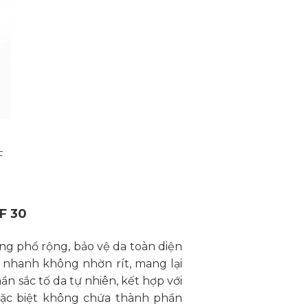
F
Khoảng
iá:
từ
1,080,000₫
đến
F 30
2,070,000₫
g phổ rộng, bảo vệ da toàn diện
m nhanh không nhờn rít, mang lại
ần sắc tố da tự nhiên, kết hợp với
 Đặc biệt không chứa thành phần