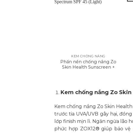
+
KEM CHỐNG NẮNG
Phấn nền chống nắng Zo
Skin Health Sunscreen +
Powder Broad Spectrum
SPF 45 (Light)
Kem chống nắng Zo Skin 
Kem chống nắng Zo Skin Health 
trước tia UVA/UVB gây hại, đồng
lớp finish mịn lì. Ngăn ngừa lão 
phức hợp ZOX12® giúp bảo vệ da