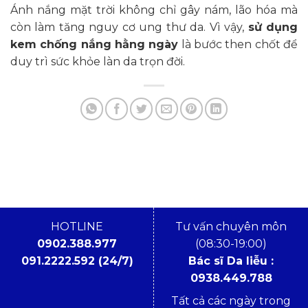
Ánh nắng mặt trời không chỉ gây nám, lão hóa mà
còn làm tăng nguy cơ ung thư da. Vì vậy,
sử dụng
kem chống nắng hằng ngày
là bước then chốt để
duy trì sức khỏe làn da trọn đời.
HOTLINE
Tư vấn chuyên môn
0902.388.977
(08:30-19:00)
091.2222.592 (24/7)
Bác sĩ Da liễu :
0938.449.788
Tất cả các ngày trong