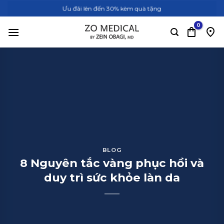
Bỏ
Ưu đãi lên đến 30% kèm quà tặng
qua
nội
dung
BLOG
8 Nguyên tắc vàng phục hồi và
duy trì sức khỏe làn da