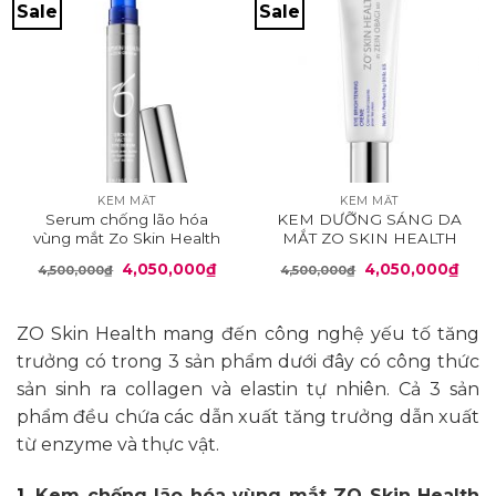
Sale
Sale
KEM MẮT
KEM MẮT
Serum chống lão hóa
KEM DƯỠNG SÁNG DA
vùng mắt Zo Skin Health
MẮT ZO SKIN HEALTH
Growth Factor Eye Serum
EYE BRIGHTENING
Giá
Giá
Giá
Giá
4,050,000
₫
4,050,000
₫
4,500,000
₫
4,500,000
₫
CREME
gốc
hiện
gốc
hiện
là:
tại
là:
tại
4,500,000₫.
là:
4,500,000₫.
là:
4,050,000₫.
4,05
ZO Skin Health mang đến công nghệ yếu tố tăng
trưởng có trong 3 sản phẩm dưới đây có công thức
sản sinh ra collagen và elastin tự nhiên. Cả 3 sản
phẩm đều chứa các dẫn xuất tăng trưởng dẫn xuất
từ enzyme và thực vật.
1.
Kem chống lão hóa vùng mắt ZO Skin Health