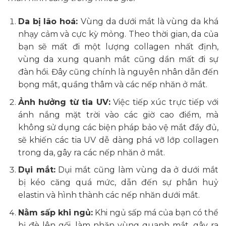
Da bị lão hoá:
Vùng da dưới mắt là vùng da khá
nhạy cảm và cực kỳ mỏng. Theo thời gian, da của
bạn sẽ mất đi một lượng collagen nhất định,
vùng da xung quanh mắt cũng dần mất đi sự
đàn hồi. Đây cũng chính là nguyên nhân dẫn đến
bọng mắt, quầng thâm và các nếp nhăn ở mắt.
Ảnh hưởng từ tia UV:
Việc tiếp xúc trực tiếp với
ánh nắng mặt trời vào các giờ cao điểm, mà
không sử dụng các biện pháp bảo vệ mắt đầy đủ,
sẽ khiến các tia UV dễ dàng phá vỡ lớp collagen
trong da, gây ra các nếp nhăn ở mắt.
Dụi mắt:
Dụi mắt cũng làm vùng da ở dưới mắt
bị kéo căng quá mức, dẫn đến sự phân huỷ
elastin và hình thành các nếp nhăn dưới mắt.
Nằm sấp khi ngủ:
Khi ngủ sấp má của bạn có thể
bị đè lên gối, làm nhăn vùng quanh mắt, gây ra