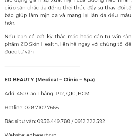
tác dụng giảm sự xuất hiện của đường nếp nhăn,
giúp săn chắc da đồng thời thúc đẩy sự thay đổi tế
bào giúp làm mịn da và mang lại làn da đều màu
hơn.
Nếu bạn có bất kỳ thắc mắc hoặc cần tư vấn sản
phẩm ZO Skin Health, liên hệ ngay với chúng tôi để
được tư vấn.
———————————————–
ED BEAUTY (Medical – Clinic – Spa)
Add: 460 Cao Thắng, P12, Q10, HCM
Hotline: 028.7107.7668
Bác sĩ tư vấn: 0938.449.788 / 0912.222.592
Website: edbeauty.vn