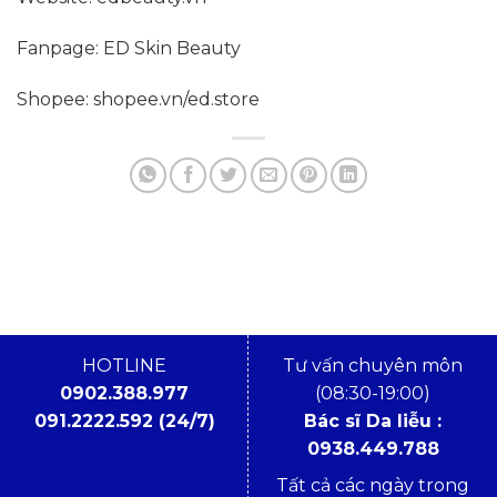
Fanpage: ED Skin Beauty
Shopee:
shopee.vn/ed.store
HOTLINE
Tư vấn chuyên môn
0902.388.977
(08:30-19:00)
091.2222.592 (24/7)
Bác sĩ Da liễu :
0938.449.788
Tất cả các ngày trong