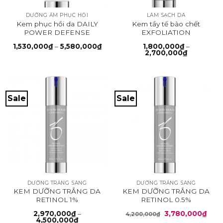
DƯỠNG ẨM PHỤC HỒI
LÀM SẠCH DA
Kem phục hồi da DAILY
Kem tẩy tế bào chết
POWER DEFENSE
EXFOLIATION
ACCELERATOR
Khoảng
1,530,000
₫
–
5,580,000
₫
1,800,000
₫
–
giá:
Khoảng
2,700,000
₫
từ
giá:
1,530,000₫
từ
đến
1,800,000
5,580,000₫
đến
2,700,000
Sale
Sale
DƯỠNG TRẮNG SÁNG
DƯỠNG TRẮNG SÁNG
KEM DƯỠNG TRẮNG DA
KEM DƯỠNG TRẮNG DA
RETINOL 1%
RETINOL 0.5%
Giá
Giá
2,970,000
₫
–
3,780,000
₫
4,200,000
₫
Khoảng
gốc
hiện
4,500,000
₫