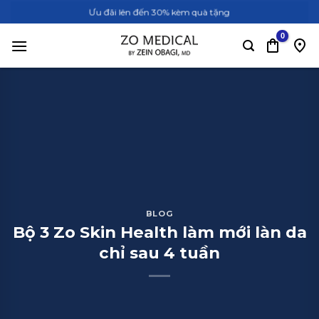
Bỏ
Ưu đãi lên đến 30% kèm quà tặng
qua
nội
dung
BLOG
Bộ 3 Zo Skin Health làm mới làn da
chỉ sau 4 tuần