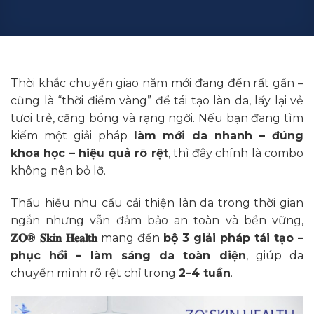
Thời khắc chuyển giao năm mới đang đến rất gần –
cũng là “thời điểm vàng” để tái tạo làn da, lấy lại vẻ
tươi trẻ, căng bóng và rạng ngời. Nếu bạn đang tìm
kiếm một giải pháp
làm mới da nhanh – đúng
khoa học – hiệu quả rõ rệt
, thì đây chính là combo
không nên bỏ lỡ.
Thấu hiểu nhu cầu cải thiện làn da trong thời gian
ngắn nhưng vẫn đảm bảo an toàn và bền vững,
𝐙𝐎® 𝐒𝐤𝐢𝐧 𝐇𝐞𝐚𝐥𝐭𝐡
mang đến
bộ 3 giải pháp tái tạo –
phục hồi – làm sáng da toàn diện
, giúp da
chuyển mình rõ rệt chỉ trong
2–4 tuần
.