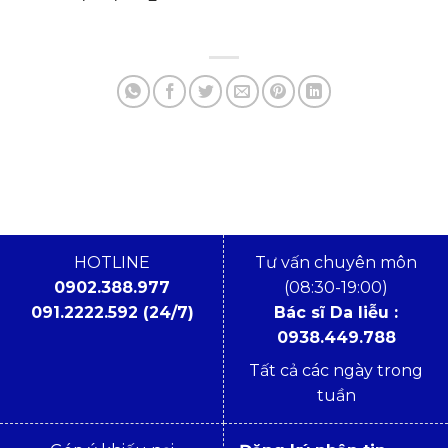
giá:
là:
tại
từ
4,200,000₫.
là:
2,970,000₫
3,78
đến
4,500,000₫
HOTLINE
Tư vấn chuyên môn
0902.388.977
(08:30-19:00)
091.2222.592 (24/7)
Bác sĩ Da liễu :
0938.449.788
Tất cả các ngày trong
tuần