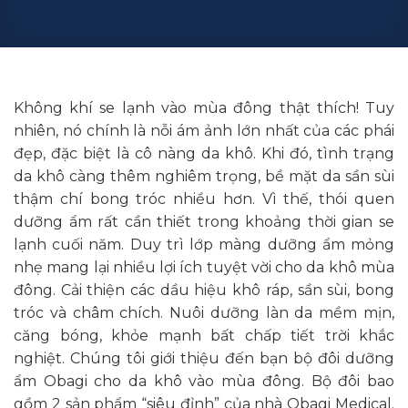
Không khí se lạnh vào mùa đông thật thích! Tuy
nhiên, nó chính là nỗi ám ảnh lớn nhất của các phái
đẹp, đặc biệt là cô nàng da khô. Khi đó, tình trạng
da khô càng thêm nghiêm trọng, bề mặt da sần sùi
thậm chí bong tróc nhiều hơn. Vì thế, thói quen
dưỡng ẩm rất cần thiết trong khoảng thời gian se
lạnh cuối năm. Duy trì lớp màng dưỡng ẩm mỏng
nhẹ mang lại nhiều lợi ích tuyệt vời cho da khô mùa
đông. Cải thiện các dầu hiệu khô ráp, sần sùi, bong
tróc và châm chích. Nuôi dưỡng làn da mềm mịn,
căng bóng, khỏe mạnh bất chấp tiết trời khắc
nghiệt.
Chúng tôi giới thiệu đến bạn bộ đôi dưỡng
ẩm Obagi cho da khô vào mùa đông. Bộ đôi bao
gồm 2 sản phẩm “siêu đỉnh” của nhà
Obagi Medical
.