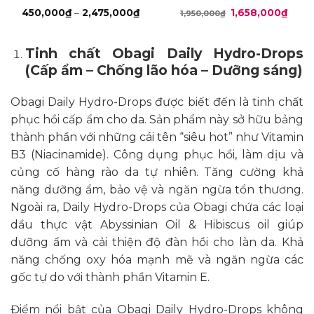
Drops
Khoảng
Giá
Giá
450,000
₫
–
2,475,000
₫
1,658,000
₫
1,950,000
₫
giá:
gốc
hiện
từ
là:
tại
450,000₫
1,950,000₫.
là:
đến
1,658
Tinh chất Obagi Daily Hydro-Drops
2,475,000₫
(Cấp ẩm – Chống lão hóa – Dưỡng sáng)
Obagi Daily Hydro-Drops
được biết đến là tinh chất
phục hồi cấp ẩm cho da. Sản phẩm này sở hữu bảng
thành phần với những cái tên “siêu hot” như Vitamin
B3 (Niacinamide). Công dụng phục hồi, làm dịu và
củng cố hàng rào da tự nhiên. Tăng cường khả
năng dưỡng ẩm, bảo vệ và ngăn ngừa tổn thương.
Ngoài ra, Daily Hydro-Drops của Obagi chứa các loại
dầu thực vật Abyssinian Oil & Hibiscus oil giúp
dưỡng ẩm và cải thiện độ đàn hồi cho làn da. Khả
năng chống oxy hóa mạnh mẽ và ngăn ngừa các
gốc tự do với thành phần Vitamin E.
Điểm nổi bật của Obagi Daily Hydro-Drops không