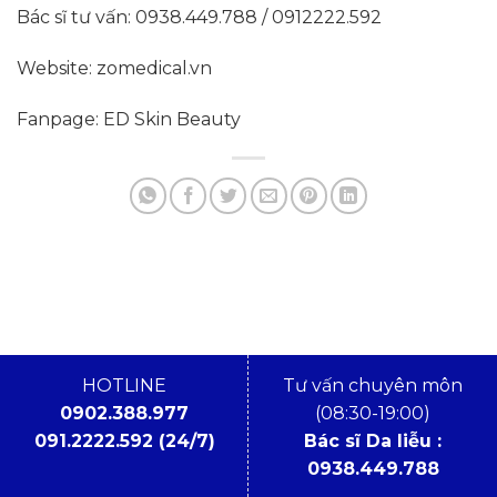
Bác sĩ tư vấn: 0938.449.788 / 0912222.592
Website: zomedical.vn
Fanpage: ED Skin Beauty
HOTLINE
Tư vấn chuyên môn
0902.388.977
(08:30-19:00)
091.2222.592 (24/7)
Bác sĩ Da liễu :
0938.449.788