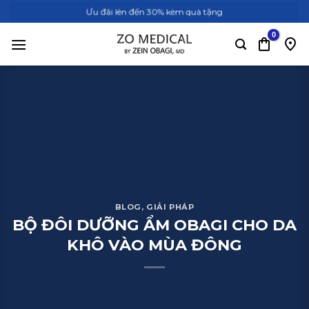
Bỏ
Ưu đãi lên đến 30% kèm quà tặng
qua
nội
dung
BLOG
,
GIẢI PHÁP
BỘ ĐÔI DƯỠNG ẨM OBAGI CHO DA
KHÔ VÀO MÙA ĐÔNG