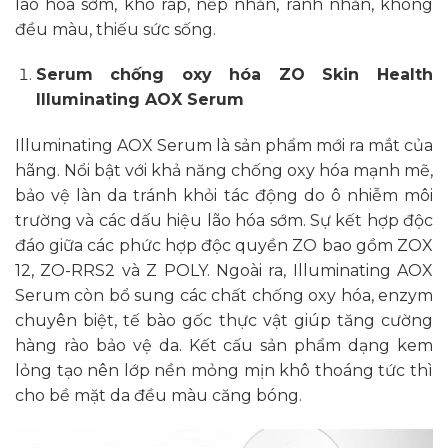
lão hóa sớm, khô ráp, nếp nhăn, rãnh nhăn, không
đều màu, thiếu sức sống.
Serum chống oxy hóa ZO Skin Health
Illuminating AOX Serum
Illuminating AOX Serum là sản phẩm mới ra mắt của
hãng. Nổi bật với khả năng chống oxy hóa mạnh mẽ,
bảo vệ làn da tránh khỏi tác động do ô nhiễm môi
trường và các dấu hiệu lão hóa sớm. Sự kết hợp độc
đáo giữa các phức hợp độc quyền ZO bao gồm ZOX
12, ZO-RRS2 và Z POLY. Ngoài ra, Illuminating AOX
Serum còn bổ sung các chất chống oxy hóa, enzym
chuyên biệt, tế bào gốc thực vật giúp tăng cường
hàng rào bảo vệ da. Kết cấu sản phẩm dạng kem
lỏng tạo nên lớp nền mỏng mịn khô thoáng tức thì
cho bề mặt da đều màu căng bóng.