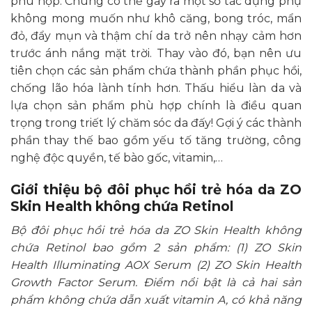
phù hợp. Chúng có thể gây ra một số tác dụng phụ
không mong muốn như khô căng, bong tróc, mẩn
đỏ, đẩy mụn và thậm chí da trở nên nhạy cảm hơn
trước ánh nắng mặt trời. Thay vào đó, bạn nên ưu
tiên chọn các sản phẩm chứa thành phần phục hồi,
chống lão hóa lành tính hơn. Thấu hiểu làn da và
lựa chọn sản phẩm phù hợp chính là điều quan
trọng trong triết lý chăm sóc da đấy! Gợi ý các thành
phần thay thế bao gồm yếu tố tăng trường, công
nghệ độc quyền, tế bào gốc, vitamin,…
Giới thiệu bộ đôi phục hồi trẻ hóa da ZO
Skin Health không chứa Retinol
Bộ đôi phục hồi trẻ hóa da ZO Skin Health không
chứa Retinol bao gồm 2 sản phẩm: (1) ZO Skin
Health Illuminating AOX Serum (2) ZO Skin Health
Growth Factor Serum. Điểm nổi bật là cả hai sản
phẩm không chứa dẫn xuất vitamin A, có khả năng