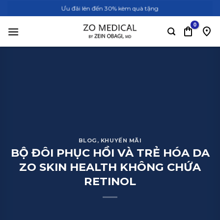
Bỏ
Ưu đãi lên đến 30% kèm quà tặng
qua
nội
dung
BLOG
,
KHUYẾN MÃI
BỘ ĐÔI PHỤC HỒI VÀ TRẺ HÓA DA
ZO SKIN HEALTH KHÔNG CHỨA
RETINOL