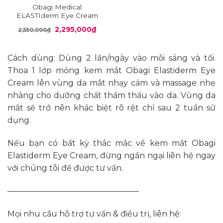
Obagi Medical
ELASTIderm Eye Cream
Giá
Giá
2,295,000
₫
2,550,000
₫
gốc
hiện
là:
tại
2,550,000₫.
là:
2,295,000₫.
Cách dùng: Dùng 2 lần/ngày vào mỗi sáng và tối.
Thoa 1 lớp mỏng kem mắt Obagi Elastiderm Eye
Cream lên vùng da mắt nhạy cảm và massage nhẹ
nhàng cho dưỡng chất thẩm thấu vào da. Vùng da
mắt sẽ trở nên khác biệt rõ rệt chỉ sau 2 tuần sử
dụng.
Nếu bạn có bất kỳ thắc mắc về kem mắt Obagi
Elastiderm Eye Cream, đừng ngần ngại liên hệ ngay
với chúng tôi để được tư vấn.
————————————————–
Mọi nhu cầu hỗ trợ tư vấn & điều trị, liên hệ: