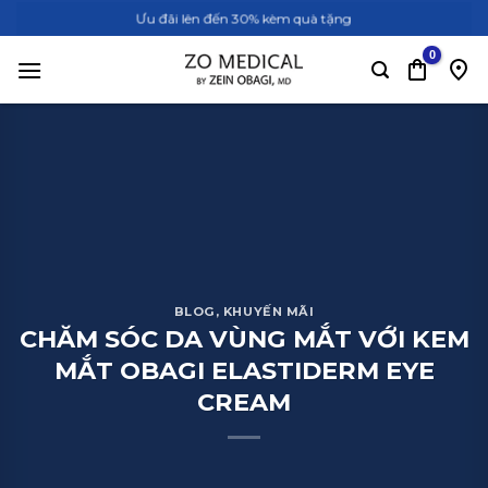
Bỏ
Ưu đãi lên đến 30% kèm quà tặng
qua
nội
dung
BLOG
,
KHUYẾN MÃI
CHĂM SÓC DA VÙNG MẮT VỚI KEM
MẮT OBAGI ELASTIDERM EYE
CREAM