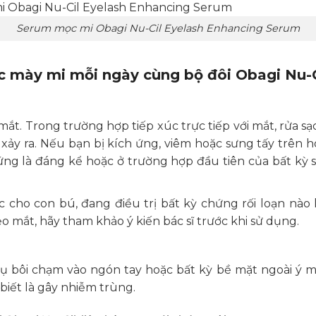
Serum mọc mi Obagi Nu-Cil Eyelash Enhancing Serum
c mày mi mỗi ngày cùng bộ đôi Obagi Nu-C
ắt. Trong trường hợp tiếp xúc trực tiếp với mắt, rửa s
 xảy ra. Nếu bạn bị kích ứng, viêm hoặc sưng tấy trê
ng là đáng kể hoặc ở trường hợp đầu tiên của bất kỳ s
cho con bú, đang điều trị bất kỳ chứng rối loạn nào 
o mắt, hãy tham khảo ý kiến bác sĩ trước khi sử dụng.
 bôi chạm vào ngón tay hoặc bất kỳ bề mặt ngoài ý m
iết là gây nhiễm trùng.