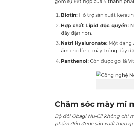
gồm sự kết hợp của 4 thành phần
Biotin:
Hỗ trợ sản xuất kerati
Hợp chất Lipid độc quyền:
N
đầy đặn hơn.
Natri Hyaluronate:
Một dạng A
ẩm cho lông mày trông dày dặ
Panthenol:
Còn được gọi là V
Chăm sóc mày mi mỗ
Bộ đôi Obagi Nu-Cil không chỉ m
phẩm đều được sản xuất theo qu