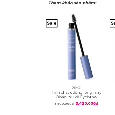
Tham khảo sản phẩm:
Sale
S
+
OBAGI
Tinh chất dưỡng lông mày
Obagi Nu-cil Eyebrow
Boosting Serum
Giá
Giá
3,420,000
₫
3,800,000
₫
gốc
hiện
là:
tại
3,800,000₫.
là: