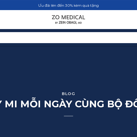
Ưu đãi lên đến 30% kèm quà tặng
TRANG CHỦ
SẢN PHẨM
BLOG
BLOG
MI MỖI NGÀY CÙNG BỘ ĐÔ