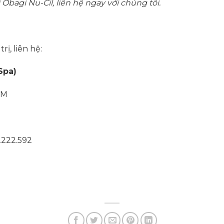
Obagi Nu-Cil, liên hệ ngay với chúng tôi.
rị, liên hệ:
Spa)
CM
2222.592