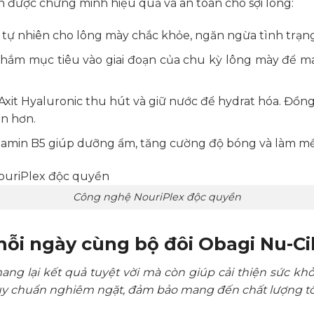
 được chứng minh hiệu quả và an toàn cho sợi lông:
n tự nhiên cho lông mày chắc khỏe, ngăn ngừa tình trạn
hắm mục tiêu vào giai đoạn của chu kỳ lông mày để ma
xit Hyaluronic thu hút và giữ nước để hydrat hóa. Đồng
n hơn.
itamin B5 giúp dưỡng ẩm, tăng cường độ bóng và làm m
Công nghệ NouriPlex độc quyền
i ngày cùng bộ đôi Obagi Nu-Ci
ang lại kết quả tuyệt vời mà còn giúp cải thiện sức khỏ
y chuẩn nghiêm ngặt, đảm bảo mang đến chất lượng tố