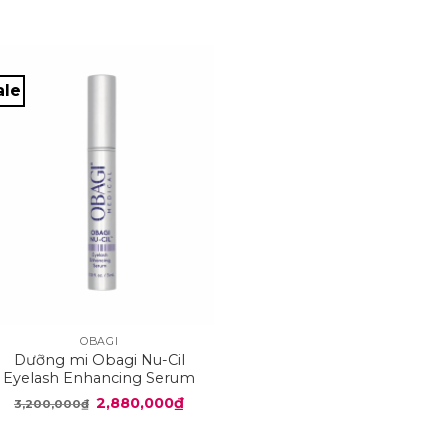
ale
+
OBAGI
Dưỡng mi Obagi Nu-Cil
Eyelash Enhancing Serum
cho mi dài, dày và khỏe
Giá
Giá
2,880,000
₫
3,200,000
₫
gốc
hiện
là:
tại
3,200,000₫.
là: