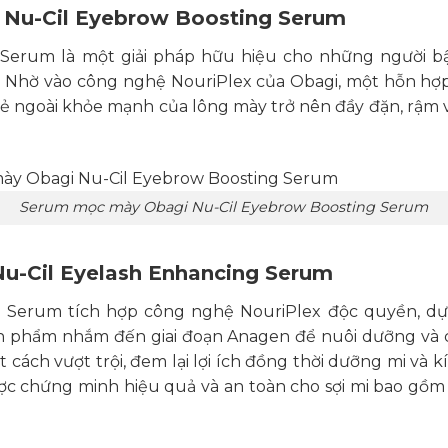
0₫.
2,880,000₫.
 Nu-Cil Eyebrow Boosting Serum
 Serum là một giải pháp hữu hiệu cho những người bậ
 Nhờ vào công nghệ NouriPlex của Obagi, một hỗn hợ
vẻ ngoài khỏe mạnh của lông mày trở nên đầy đặn, rậm v
Serum mọc mày Obagi Nu-Cil Eyebrow Boosting Serum
u-Cil Eyelash Enhancing Serum
g Serum tích hợp công nghệ NouriPlex độc quyền, dự
sản phẩm nhắm đến giai đoạn Anagen để nuôi dưỡng và c
cách vượt trội, đem lại lợi ích đồng thời dưỡng mi và 
c chứng minh hiệu quả và an toàn cho sợi mi bao gồm B