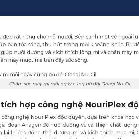
 đẹp rất riêng cho mỗi người. Bên cạnh một vẻ ngoài lu
iúp bạn tỏa sáng, thu hút trong mọi khoảnh khắc. Bộ đ
o giúp nuôi dưỡng và kích thích lông mi và chân mà
chân mày mượt mà tràn đầy sức sống.
Chăm sóc mày mi mỗi ngày cùng bộ đôi Obagi Nu-Cil
l tích hợp công nghệ NouriPlex đ
 công nghệ NouriPlex độc quyền, dựa trên khoa học về
ai đoạn Anagen để nuôi dưỡng và cải thiện chất lượng
m lại lợi ích đồng thời dưỡng mi và kích thích mọc mi