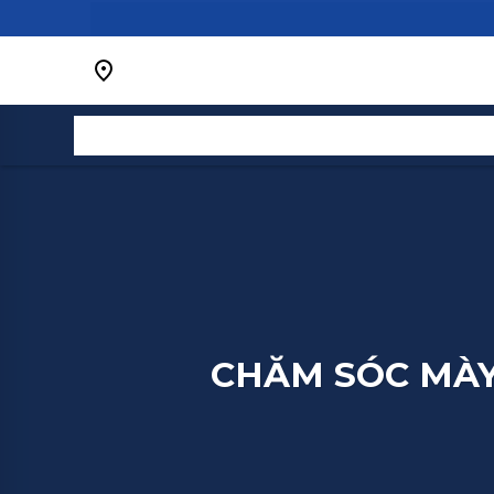
Bỏ
qua
nội
dung
CHĂM SÓC MÀY 