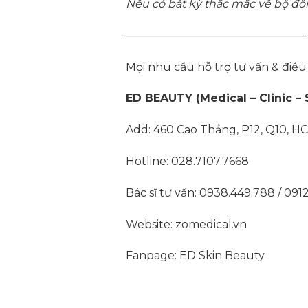
Nếu có bất kỳ thắc mắc về bộ đôi 
————————————————–
Mọi nhu cầu hỗ trợ tư vấn & điều t
ED BEAUTY (Medical – Clinic – 
Add: 460 Cao Thắng, P12, Q10, H
Hotline: 028.7107.7668
Bác sĩ tư vấn: 0938.449.788 / 091
Website: zomedical.vn
Fanpage: ED Skin Beauty