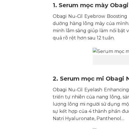
3,420,00
1. Serum mọc mày Obagi
Obagi Nu-Cil Eyebrow Boosting
dưỡng hàng lông mày của mình.
minh lâm sàng giúp làm nổi bật 
quả rõ rệt hơn sau 12 tuần.
2. Serum mọc mi Obagi N
Obagi Nu-Cil Eyelash Enhancin
triển tự nhiên của nang lông, 
lượng lông mi người sử dụng một 
sự kết hợp của 4 thành phần đượ
Natri Hyaluronate, Panthenol…