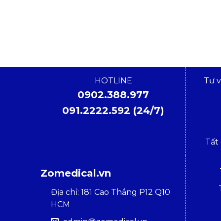
HOTLINE
Tư 
0902.388.977
091.2222.592 (24/7)
Tất
Zomedical.vn
Địa chỉ: 181 Cao Thắng P12 Q10
HCM