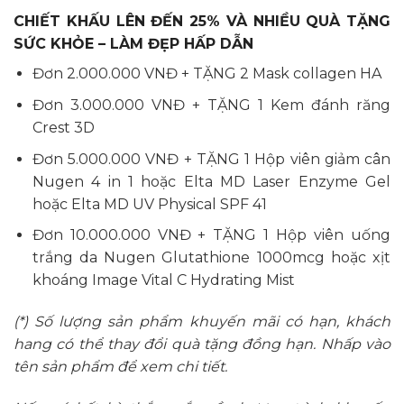
CHIẾT KHẤU LÊN ĐẾN 25% VÀ NHIỀU QUÀ TẶNG
SỨC KHỎE – LÀM ĐẸP HẤP DẪN
Đơn 2.000.000 VNĐ + TẶNG 2
Mask collagen HA
Đơn 3.000.000 VNĐ + TẶNG 1 Kem đánh răng
Crest 3D
Đơn 5.000.000 VNĐ + TẶNG 1 Hộp
viên giảm cân
Nugen 4 in 1
hoặc
Elta MD Laser Enzyme Gel
hoặc
Elta MD UV Physical SPF 41
Đơn 10.000.000 VNĐ + TẶNG 1 Hộp
viên uống
trắng da Nugen Glutathione 1000mcg
hoặc
xịt
khoáng Image Vital C Hydrating Mist
(*) Số lượng sản phẩm khuyến mãi có hạn, khách
hang có thể thay đổi quà tặng đồng hạn. Nhấp vào
tên sản phẩm để xem chi tiết.