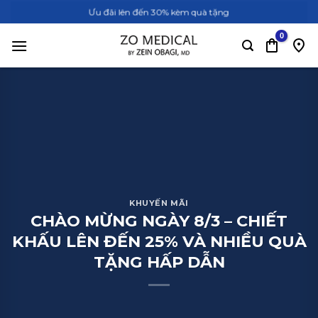
Bỏ
Ưu đãi lên đến 30% kèm quà tặng
qua
nội
dung
KHUYẾN MÃI
CHÀO MỪNG NGÀY 8/3 – CHIẾT
KHẤU LÊN ĐẾN 25% VÀ NHIỀU QUÀ
TẶNG HẤP DẪN