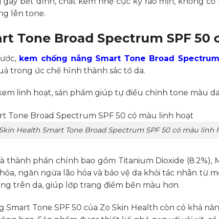
ây bết dính, chất kem nhẹ cực kỳ ráo mịn, không có
g lên tone.
rt Tone Broad Spectrum SPF 50 c
rước,
kem chống nắng Smart Tone Broad Spectrum
uả trong ức chế hình thành sắc tố da.
m linh hoạt, sản phẩm giúp tự điều chỉnh tone màu da,
Skin Health Smart Tone Broad Spectrum SPF 50 có màu linh 
 thành phần chính bao gồm Titanium Dioxide (8.2%), Me
hóa, ngăn ngừa lão hóa và bảo vệ da khỏi tác nhân từ mô
àng trên da, giúp lớp trang điểm bền màu hơn.
Smart Tone SPF 50 của Zo Skin Health còn có khả năng 