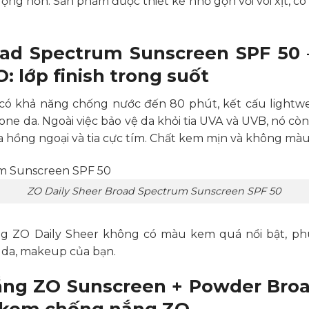
ộng hơn. Sản phẩm được thiết kế nhỏ gọn với vòi xịt, c
oad Spectrum Sunscreen SPF 50
 lớp finish trong suốt
có khả năng chống nước đến 80 phút, kết cấu lightweig
ne da. Ngoài việc bảo vệ da khỏi tia UVA và UVB, nó cò
a hồng ngoại và tia cực tím. Chất kem mịn và không màu
ZO Daily Sheer Broad Spectrum Sunscreen SPF 50
g ZO Daily Sheer không có màu kem quá nổi bật, p
 da, makeup của bạn.
ng ZO Sunscreen + Powder Bro
 kem chống nắng ZO