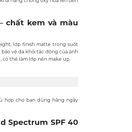
ó khả năng chống oxy hóa lên đến
 – chất kem và màu
ht, lớp finish matte trong suốt
n bảo vệ da khỏi tác động của ánh
, có thể làm lớp nền make up.
hù hợp cho bạn dùng hàng ngày
ad Spectrum SPF 40