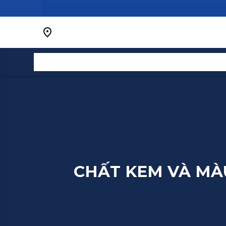
Bỏ
qua
nội
dung
CHẤT KEM VÀ MÀ