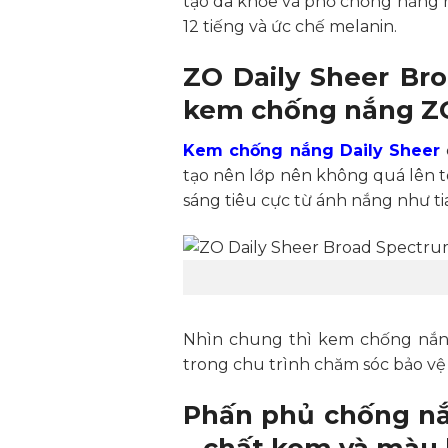
tạo da khỏe và phổ chống nắng r
12 tiếng và ức chế melanin.
ZO Daily Sheer Br
kem chống nắng ZO:
Kem chống nắng Daily Sheer
tạo nên lớp nên không quá lên to
sáng tiêu cực từ ánh nắng như ti
Nhìn chung thì kem chống nắn
trong chu trình chăm sóc bảo vệ
Phấn phủ chống nắ
– chất kem và màu