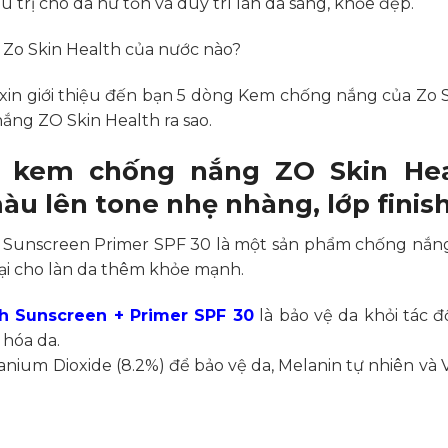
ều trị cho da hư tổn và duy trì làn da sáng, khỏe đẹp.
i xin giới thiệu đến bạn 5 dòng Kem chống nắng của Zo S
ng ZO Skin Health ra sao.
 kem chống nắng ZO Skin Heal
àu lên tone nhẹ nhàng, lớp finish
 Sunscreen Primer SPF 30 là một sản phẩm chống nắn
ại cho làn da thêm khỏe mạnh.
h Sunscreen + Primer SPF 30
là bảo vệ da khỏi tác 
 hóa da.
ium Dioxide (8.2%) để bảo vệ da, Melanin tự nhiên và V