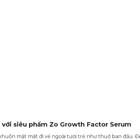
0₫.
a với siêu phẩm Zo Growth Factor Serum
khuôn mặt mất đi vẻ ngoài tươi trẻ như thuở ban đầu. Đ