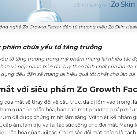
ông nghệ Zo Growth Factor đến từ thương hiệu Zo Skin Heal
 phẩm chứa yếu tố tăng trưởng
yếu tố tăng trưởng trong mỹ phẩm mang lại nhiều tác độn
hăn và nếp nhăn trên da. Tùy theo tính chất của làn da, h
Sử dụng đều đặn sẽ mang lại hiệu quả tốt nhất cho làn da.
mắt với siêu phẩm Zo Growth Fa
 của mắt sẽ thay đổi về cấu trúc, da bị lõm vào trong, l
hậm quá trình lão hóa, bạn cần một phương pháp điều 
um đã được chứng minh lâm sàng. Với thiết kế nhằm gi
 cấp ẩm, làm dịu và tái tạo sức sống cho đôi mắt. Mang 
iệu lão hóa của tuổi tác. Chăm sóc đôi mắt chính là cách