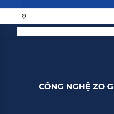
Bỏ
qua
nội
dung
CÔNG NGHỆ ZO G