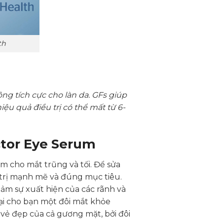
th
g tích cực cho làn da. GFs giúp
iệu quả điều trị có thể mất từ 6-
ctor Eye Serum
àm cho mắt trũng và tối. Để sửa
trị mạnh mẽ và đúng mục tiêu.
ảm sự xuất hiện của các rãnh và
lại cho bạn một đôi mắt khỏe
 vẻ đẹp của cả gương mặt, bởi đôi