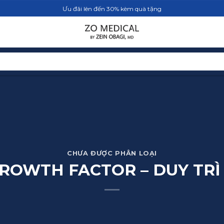
Ưu đãi lên đến 30% kèm quà tặng
TRANG CHỦ
SẢN PHẨM
BLOG
CHƯA ĐƯỢC PHÂN LOẠI
ROWTH FACTOR – DUY TRÌ