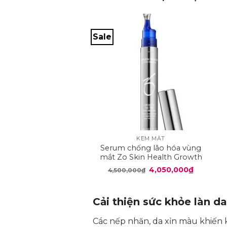
Sale
+
KEM MẮT
Serum chống lão hóa vùng
mắt Zo Skin Health Growth
Factor Eye Serum
Giá
Giá
4,050,000
₫
4,500,000
₫
gốc
hiện
là:
tại
4,500,000₫.
là:
4,050,00
Cải thiện sức khỏe làn d
Các nếp nhăn, da xỉn màu khiến 