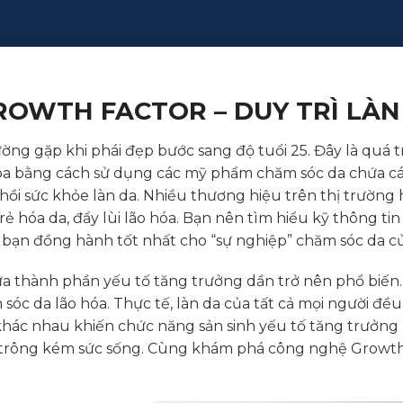
ROWTH FACTOR – DUY TRÌ LÀN
ờng gặp khi phái đẹp bước sang độ tuổi 25. Đây là quá tr
óa bằng cách sử dụng các mỹ phẩm chăm sóc da chứa cá
hồi sức khỏe làn da. Nhiều thương hiệu trên thị trường h
 hóa da, đẩy lùi lão hóa. Bạn nên tìm hiểu kỹ thông ti
 bạn đồng hành tốt nhất cho “sự nghiệp” chăm sóc da c
thành phần yếu tố tăng trưởng dần trở nên phổ biến
óc da lão hóa. Thực tế, làn da của tất cả mọi người đề
hác nhau khiến chức năng sản sinh yếu tố tăng trưởng b
à trông kém sức sống. Cùng khám phá công nghệ Growth