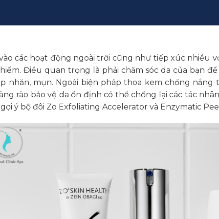
ào các hoạt động ngoài trời cũng như tiếp xúc nhiều vớ
 hiểm. Điều quan trọng là phải chăm sóc da của bạn đ
ếp nhăn, mụn. Ngoài biện pháp thoa kem chống nắng th
hàng rào bảo vệ da ổn định có thể chống lại các tác nhân
ợi ý bộ đôi Zo Exfoliating Accelerator và Enzymatic Pee