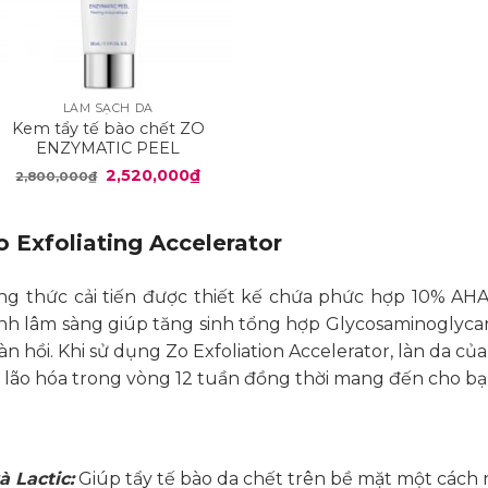
+
LÀM SẠCH DA
Kem tẩy tế bào chết ZO
ENZYMATIC PEEL
g
Giá
Giá
2,520,000
₫
2,800,000
₫
gốc
hiện
là:
tại
00₫
2,800,000₫.
là:
2,520,000₫.
 Exfoliating Accelerator
000₫
công thức cải tiến được thiết kế chứa phức hợp 10% AHA 
h lâm sàng giúp tăng sinh tổng hợp Glycosaminoglycans
đàn hồi. Khi sử dụng Zo Exfoliation Accelerator, làn da củ
ệu lão hóa trong vòng 12 tuần đồng thời mang đến cho bạ
à Lactic:
Giúp tẩy tế bào da chết trên bề mặt một cách