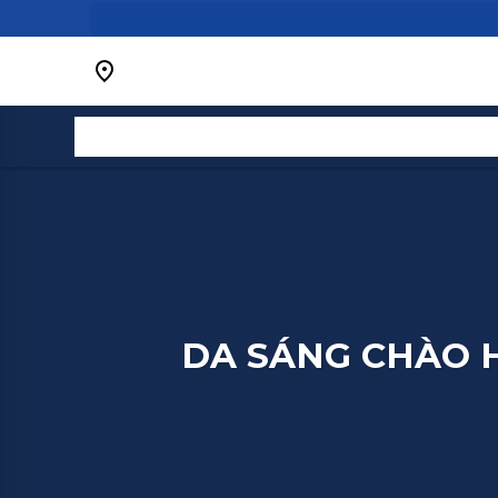
Bỏ
qua
nội
dung
DA SÁNG CHÀO H