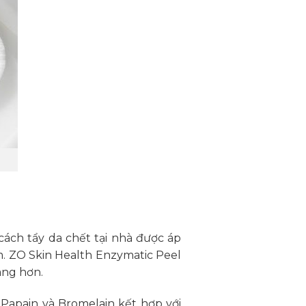
ách tẩy da chết tại nhà được áp
m. ZO Skin Health Enzymatic Peel
àng hơn.
Papain và Bromelain kết hợp với