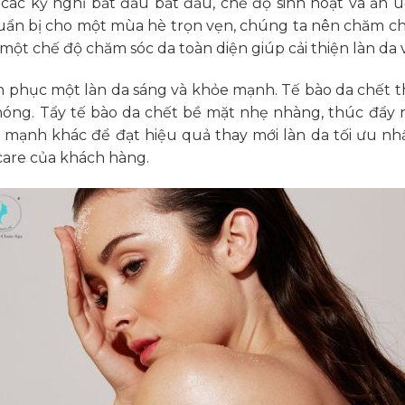
i các kỳ nghỉ bắt đầu bắt đầu, chế độ sinh hoạt và ăn
uẩn bị cho một mùa hè trọn vẹn, chúng ta nên chăm ch
 một chế độ chăm sóc da toàn diện giúp cải thiện làn da 
nh phục một làn da sáng và khỏe mạnh. Tế bào da chết t
nóng. Tẩy tế bào da chết bề mặt nhẹ nhàng, thúc đẩy 
rị mạnh khác để đạt hiệu quả thay mới làn da tối ưu nhấ
care của khách hàng.