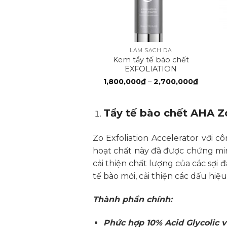
+
LÀM SẠCH DA
Kem tẩy tế bào chết
EXFOLIATION
ACCELERATOR
Khoản
1,800,000
₫
–
2,700,000
₫
giá:
từ
1,800,0
đến
Tẩy tế bào chết AHA Zo
2,700,
Zo Exfoliation Accelerator với 
hoạt chất này đã được chứng min
cải thiện chất lượng của các sợi 
tế bào mới, cải thiện các dấu hi
Thành phần chính:
Phức hợp 10% Acid Glycolic v