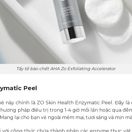
Tẩy tế bào chết AHA Zo Exfoliating Accelerator
zymatic Peel
 này chính là ZO Skin Health Enzymatic Peel. Đây là c
hương pháp điều trị trong 1-4 giờ mỗi lần hoặc qua đê
 Mang lại cho bạn vẻ ngoài mềm mại, tươi sáng và mịn m
ế với công thức chứa thành phần các enzyme thực vật 