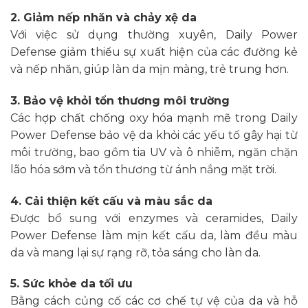
2. Giảm nếp nhăn và chảy xệ da
Với việc sử dụng thường xuyên, Daily Power
Defense giảm thiểu sự xuất hiện của các đường kẻ
và nếp nhăn, giúp làn da mịn màng, trẻ trung hơn.
3. Bảo vệ khỏi tổn thương môi trường
Các hợp chất chống oxy hóa mạnh mẽ trong Daily
Power Defense bảo vệ da khỏi các yếu tố gây hại từ
môi trường, bao gồm tia UV và ô nhiễm, ngăn chặn
lão hóa sớm và tổn thương từ ánh nắng mặt trời.
4. Cải thiện kết cấu và màu sắc da
Được bổ sung với enzymes và ceramides, Daily
Power Defense làm mịn kết cấu da, làm đều màu
da và mang lại sự rạng rỡ, tỏa sáng cho làn da.
5. Sức khỏe da tối ưu
Bằng cách củng cố các cơ chế tự vệ của da và hỗ