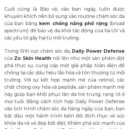
Cuối cùng là Bảo vệ, vào ban ngày, luôn được
khuyến khích nên bổ sung vào routine chăm sóc da
của bạn bằng
kem chống nắng phổ rộng
(broad
spectrum) để bảo vệ da khỏi tác động của tia UV và
các yếu tố gây hại từ môi trường.
Trong lĩnh vực chăm sóc da,
Daily Power Defense
của
Zo Skin Health
nổi lên như một sản phẩm đột
phá thực sự, cung cấp một giải pháp toàn diện để
chống lại các dấu hiệu lão hóa và tổn thương từ môi
trường. Với sự kết hợp mạnh mẽ của retinol, các
chất chống oxy hóa và peptide, sản phẩm mạnh mẽ
này giúp bạn khôi phục làn da trẻ trung, rạng rỡ ở
mọi tuổi. Bằng cách tích hợp Daily Power Defense
vào lịch trình chăm sóc da hàng ngày của bạn, bạn
bắt đầu một hành trình biến đổi đích thực về sức
khỏe da và vẻ đẹp bất diệt. Khám phá sức mạnh của