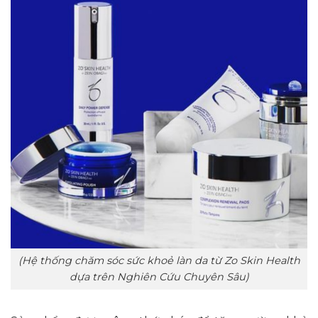
(Hệ thống chăm sóc sức khoẻ làn da từ Zo Skin Health
dựa trên Nghiên Cứu Chuyên Sâu)