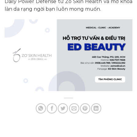
Daily Power Defense từ Zo Skin Health và mở khóa
làn da rạng ngời bạn luôn mong muốn.