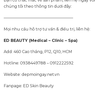
bạn có thắc mắc về sản phẩm, liên hệ ngay với
chúng tôi theo thông tin dưới đây:
—————————————————–
Mọi nhu cầu hỗ trợ tư vấn & điều trị, liên hệ:
ED BEAUTY (Medical – Clinic – Spa)
Add: 460 Cao thắng, P12, Q10, HCM
Hotline: 0938449788 – 0912222592
Website: depmoingay.net.vn
Fanpage: ED Skin Beauty