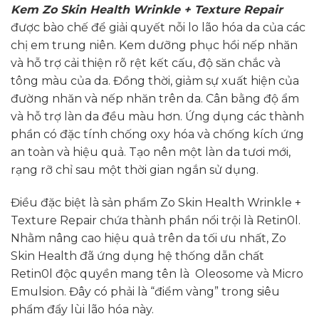
Kem Zo Skin Health Wrinkle + Texture Repair
được bào chế để giải quyết nỗi lo lão hóa da của các
chị em trung niên. Kem dưỡng phục hồi nếp nhăn
và hỗ trợ cải thiện rõ rệt kết cấu, độ săn chắc và
tông màu của da. Đồng thời, giảm sự xuất hiện của
đường nhăn và nếp nhăn trên da. Cân bằng độ ẩm
và hỗ trợ làn da đều màu hơn. Ứng dụng các thành
phần có đặc tính chống oxy hóa và chống kích ứng
an toàn và hiệu quả. Tạo nên một làn da tươi mới,
rạng rỡ chỉ sau một thời gian ngắn sử dụng.
Điều đặc biệt là sản phẩm Zo Skin Health Wrinkle +
Texture Repair chứa thành phần nổi trội là Retin0l.
Nhằm nâng cao hiệu quả trên da tối ưu nhất, Zo
Skin Health đã ứng dụng hệ thống dẫn chất
Retin0l độc quyền mang tên là Oleosome và Micro
Emulsion. Đây có phải là “điểm vàng” trong siêu
phẩm đẩy lùi lão hóa này.