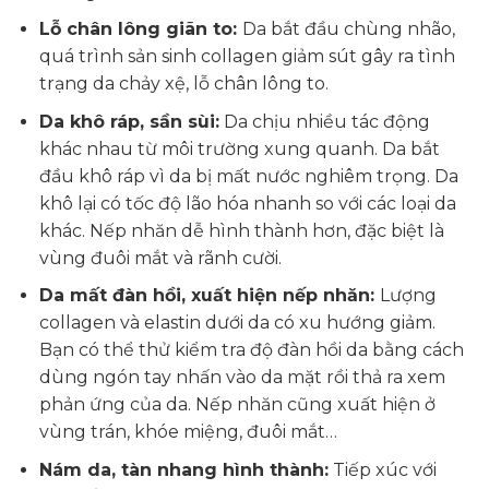
Lỗ chân lông giãn to:
Da bắt đầu chùng nhão,
quá trình sản sinh collagen giảm sút gây ra tình
trạng da chảy xệ, lỗ chân lông to.
Da khô ráp, sần sùi:
Da chịu nhiều tác động
khác nhau từ môi trường xung quanh. Da bắt
đầu khô ráp vì da bị mất nước nghiêm trọng. Da
khô lại có tốc độ lão hóa nhanh so với các loại da
khác. Nếp nhăn dễ hình thành hơn, đặc biệt là
vùng đuôi mắt và rãnh cười.
Da mất đàn hồi, xuất hiện nếp nhăn:
Lượng
collagen và elastin dưới da có xu hướng giảm.
Bạn có thể thử kiểm tra độ đàn hồi da bằng cách
dùng ngón tay nhấn vào da mặt rồi thả ra xem
phản ứng của da. Nếp nhăn cũng xuất hiện ở
vùng trán, khóe miệng, đuôi mắt…
Nám da, tàn nhang hình thành:
Tiếp xúc với