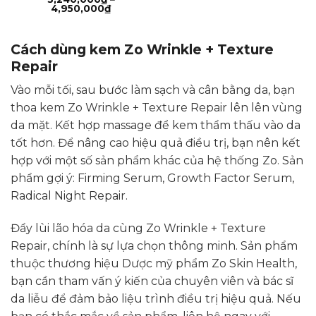
Khoảng
4,950,000
₫
giá:
từ
3,240,000₫
đến
Cách dùng kem Zo Wrinkle + Texture
4,950,000₫
Repair
Vào mỗi tối, sau bước làm sạch và cân bằng da, bạn
thoa kem Zo Wrinkle + Texture Repair lên lên vùng
da mặt. Kết hợp massage để kem thẩm thấu vào da
tốt hơn. Để nâng cao hiệu quả điều trị, bạn nên kết
hợp với một số sản phẩm khác của hệ thống Zo. Sản
phẩm gợi ý: Firming Serum, Growth Factor Serum,
Radical Night Repair.
Đẩy lùi lão hóa da cùng Zo Wrinkle + Texture
Repair, chính là sự lựa chọn thông minh. Sản phẩm
thuộc thương hiệu Dược mỹ phẩm Zo Skin Health,
bạn cần tham vấn ý kiến của chuyên viên và bác sĩ
da liễu để đảm bảo liệu trình điều trị hiệu quả. Nếu