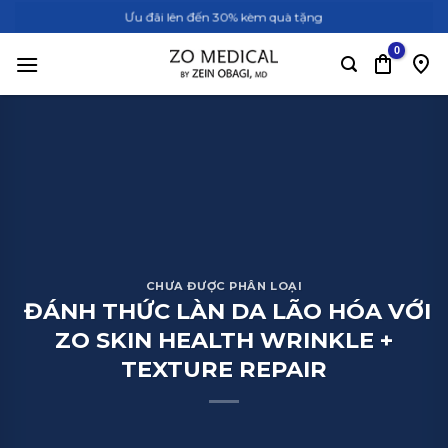
Bỏ
Ưu đãi lên đến 30% kèm quà tặng
qua
nội
dung
CHƯA ĐƯỢC PHÂN LOẠI
ĐÁNH THỨC LÀN DA LÃO HÓA VỚI
ZO SKIN HEALTH WRINKLE +
TEXTURE REPAIR