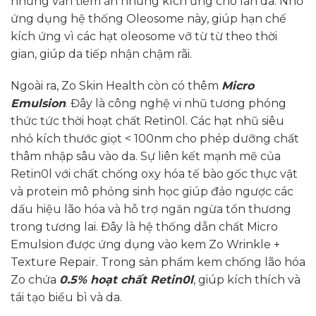
nhưng vẫn tiềm ẩn những kích ứng cho làn da. Nhờ
ứng dụng hệ thống Oleosome này, giúp hạn chế
kích ứng vì các hạt oleosome vỡ từ từ theo thời
gian, giúp da tiếp nhận chậm rãi.
Ngoài ra, Zo Skin Health còn có thêm
Micro
Emulsion
. Đây là công nghệ vi nhũ tương phóng
thức tức thời hoạt chất Retin0l. Các hạt nhũ siêu
nhỏ kích thước giọt < 100nm cho phép dưỡng chất
thâm nhập sâu vào da. Sự liên kết mạnh mẽ của
Retin0l với chất chống oxy hóa tế bào gốc thực vật
và protein mô phỏng sinh học giúp đảo ngược các
dấu hiệu lão hóa và hỗ trợ ngăn ngừa tổn thương
trong tương lai. Đây là hệ thống dẫn chất Micro
Emulsion được ứng dụng vào kem Zo Wrinkle +
Texture Repair. Trong sản phẩm kem chống lão hóa
Zo chứa
0.5% hoạt chất Retin0l
, giúp kích thích và
tái tạo biểu bì và da.