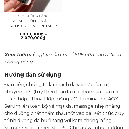
KEM CHỐNG NẮNG
KEM CHỐNG NẮNG
SUNSCREEN + PRIMER
SPF 30
1,080,000
₫
–
Khoảng
2,070,000
₫
giá:
từ
1,080,000₫
đến
Xem thêm:
Ý nghĩa của chỉ số SPF trên bao bì kem
2,070,000₫
chống nắng
Hướng dẫn sử dụng
Đầu tiên, chúng ta làm sạch da với sữa rửa mặt
chuyên biệt (tùy theo loại da mà chọn sữa rửa mặt
thích hợp). Thoa 1 lớp mỏng ZO Illuminating AOX
Serum lên toàn bộ về mặt da, massage nhẹ nhàng
cho dưỡng chất thẩm thấu tốt vào da. Kết thúc quy
trình dưỡng da buổi sáng với kem chống nắng
Sunscreen + Primer SPF 30. Chỉ sau vài phút dưỡng