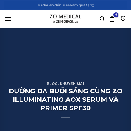
Bỏ
Ưu đãi lên đến 30% kèm quà tặng
qua
nội
dung
BLOG
,
KHUYẾN MÃI
DƯỠNG DA BUỔI SÁNG CÙNG ZO
ILLUMINATING AOX SERUM VÀ
PRIMER SPF30