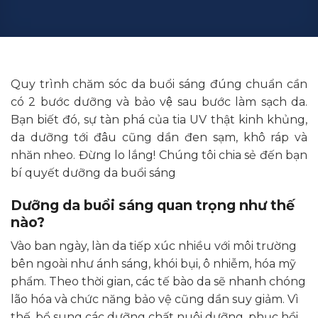
Quy trình chăm sóc da buổi sáng đúng chuẩn cần
có 2 bước dưỡng và bảo vệ sau bước làm sạch da.
Bạn biết đó, sự tàn phá của tia UV thật kinh khủng,
da dưỡng tới đâu cũng dần đen sạm, khô ráp và
nhăn nheo. Đừng lo lắng! Chúng tôi chia sẻ đến bạn
bí quyết dưỡng da buổi sáng
Dưỡng da buổi sáng quan trọng như thế
nào?
Vào ban ngày, làn da tiếp xúc nhiều với môi trường
bên ngoài như ánh sáng, khói bụi, ô nhiễm, hóa mỹ
phẩm. Theo thời gian, các tế bào da sẽ nhanh chóng
lão hóa và chức năng bảo vệ cũng dần suy giảm. Vì
thế, bổ sung các dưỡng chất nuôi dưỡng, phục hồi