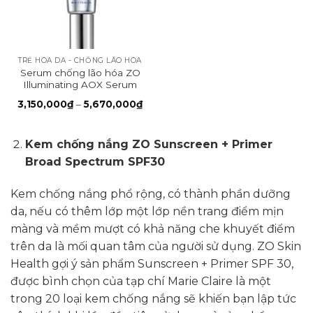
TRẺ HÓA DA - CHỐNG LÃO HÓA
Serum chống lão hóa ZO
Illuminating AOX Serum
Khoảng
3,150,000
₫
–
5,670,000
₫
giá:
từ
3,150,000₫
đến
Kem chống nắng ZO Sunscreen + Primer
5,670,000₫
Broad Spectrum SPF30
Kem chống nắng phổ rộng, có thành phần dưỡng
da, nếu có thêm lớp một lớp nền trang điểm mịn
màng và mềm mượt có khả năng che khuyết điểm
trên da là mối quan tâm của người sử dụng. ZO Skin
Health gợi ý sản phẩm Sunscreen + Primer SPF 30,
được bình chọn của tạp chí Marie Claire là một
trong 20 loại kem chống nắng sẽ khiến bạn lập tức