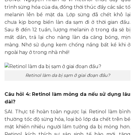
trình sừng hóa của da, đồng thời thúc đẩy các sắc tố
melanin lên bề mặt da. Lớp sừng đã chết khô lại
chưa kịp bong biến làn da sạm đi ở thời gian đầu.
Sau 8 đến 12 tuần, lượng melanin ở trong da sẽ bị
mất dần, trả lại cho nàng làn da căng bóng, mịn
màng. Nhớ sử dụng kem chống nắng bất kể khi ở
ngoài hay ở trong nhà nhé!
Retinol làm da bị sạm ở giai đoạn đầu?
Câu hỏi 4: Retinol làm mỏng da nếu sử dụng lâu
dài?
SAI. Thực tế hoàn toàn ngược lại. Retinol làm bình
thường tốc độ sừng hóa, loại bỏ lớp da chết trên bề
mặt khiến nhiều người lầm tưởng da bị mỏng hơn.
Retinol kích thích sự sản sinh tế bào mới, tăng