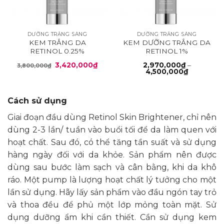
DƯỠNG TRẮNG SÁNG
DƯỠNG TRẮNG SÁNG
KEM TRẮNG DA
KEM DƯỠNG TRẮNG DA
RETINOL 0.25%
RETINOL 1%
Giá
Giá
3,420,000
₫
2,970,000
₫
–
3,800,000
₫
gốc
hiện
Khoảng
4,500,000
₫
là:
tại
giá:
3,800,000₫.
là:
từ
3,420,000₫.
2,970,000
đến
Cách sử dụng
4,500,00
Giai đoạn đầu dùng Retinol Skin Brightener, chỉ nên
dùng 2-3 lần/ tuần vào buổi tối để da làm quen với
hoạt chất. Sau đó, có thể tăng tần suất và sử dụng
hàng ngày đối với da khỏe. Sản phẩm nên được
dùng sau bước làm sạch và cân bằng, khi da khô
ráo. Một pump là lượng hoạt chất lý tưởng cho một
lần sử dụng. Hãy lấy sản phẩm vào đầu ngón tay trỏ
và thoa đều để phủ một lớp mỏng toàn mặt. Sử
dụng dưỡng ẩm khi cần thiết. Cần sử dụng kem