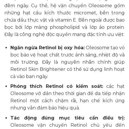
đêm ngày.​ Cụ thể, hệ vận chuyển Oleosome gồm
những hạt cầu kích thước micromet, bên trong
chứa dầu thực vật và vitamin E. Bên ngoài được bao
bọc bởi lớp màng phospholipid và lớp áo protein.
Đây là công nghệ độc quyền mang đặc tính ưu việt:​
Ngăn ngừa Retinol bị oxy hóa:
Oleosome tạo vỏ
bọc bảo vệ hoạt chất trước ánh sáng, nhiệt độ và
môi trường. Đây là nguyên nhân chính giúp
Retinol Skin Brightener có thể sử dụng linh hoạt
cả vào ban ngày. ​
Phóng thích Retinol có kiểm soát:
các hạt
Oleosome vỡ dần theo thời gian để da tiếp nhận
Retinol một cách chậm rãi, hạn chế kích ứng
nhưng vẫn đảm bảo hiệu quả.​
Tác động đúng mục tiêu cần điều trị:
Oleosome vận chuyển Retinol chủ yếu đến