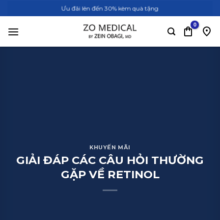
Bỏ
Ưu đãi lên đến 30% kèm quà tặng
qua
nội
dung
KHUYẾN MÃI
GIẢI ĐÁP CÁC CÂU HỎI THƯỜNG
GẶP VỀ RETINOL