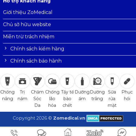
Hỗ trợ khách hàng
Giới thiệu ZoMedical
Chủ sở hữu website
Miễn trừ trách nhiệm
Chính sách kiểm hàng
Chính sách bảo hành
Trị
Chăm
Chống
Tẩy tế
Dưỡng
Dưỡng
Sữa
Phục
Chống
nám
Sóc
lão
bào
ẩm
trắng
rửa
hồi
nắng
Da
hóa
chết
mặt
Copyright 2026 ©
Zomedical.vn