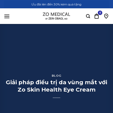
Bỏ
Ưu đãi lên đến 30% kèm quà tặng
qua
nội
dung
BLOG
Giải pháp điều trị da vùng mắt với
Zo Skin Health Eye Cream