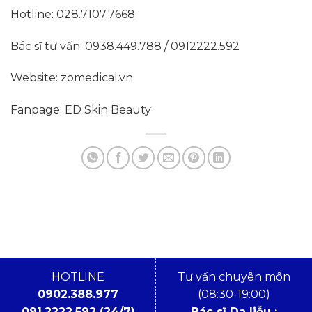
Hotline: 028.7107.7668
Bác sĩ tư vấn: 0938.449.788 / 0912222.592
Website: zomedical.vn
Fanpage: ED Skin Beauty
HOTLINE
Tư vấn chuyên môn
0902.388.977
(08:30-19:00)
091.2222.592 (24/7)
Bác sĩ Da liễu :