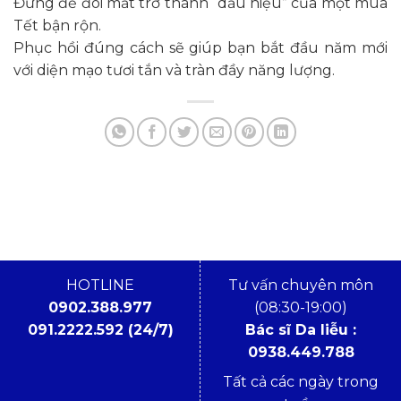
Đừng để đôi mắt trở thành “dấu hiệu” của một mùa
5,5
Tết bận rộn.
Phục hồi đúng cách sẽ giúp bạn bắt đầu năm mới
với diện mạo tươi tắn và tràn đầy năng lượng.
HOTLINE
Tư vấn chuyên môn
0902.388.977
(08:30-19:00)
091.2222.592 (24/7)
Bác sĩ Da liễu :
0938.449.788
Tất cả các ngày trong