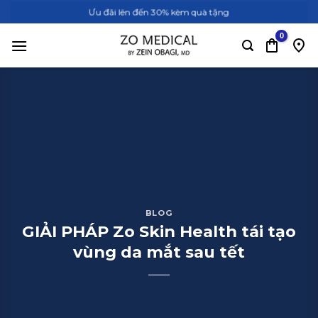
Bỏ
Ưu đãi lên đến 30% kèm quà tặng
qua
nội
dung
BLOG
GIẢI PHÁP Zo Skin Health tái tạo
vùng da mắt sau tết