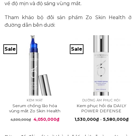
về độ mịn và độ sáng vùng mắt.
Tham khảo bộ đôi sản phẩm Zo Skin Health ở
đường dẫn bên dưới:
Sale
Sale
KEM MẮT
DƯỠNG ẨM PHỤC HỒI
Serum chống lão hóa
Kem phục hồi da DAILY
vùng mắt Zo Skin Health
POWER DEFENSE
Growth Factor Eye Serum
Giá
Giá
Kh
4,050,000
₫
1,530,000
₫
–
5,580,000
₫
4,500,000
₫
gốc
hiện
giá:
là:
tại
từ
4,500,000₫.
là:
1,5
4,050,000₫.
đến