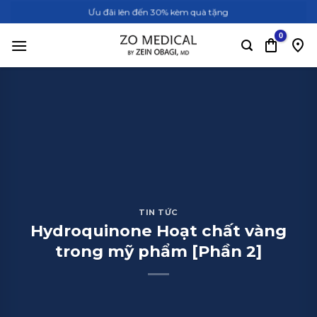
Bỏ
Ưu đãi lên đến 30% kèm quà tặng
qua
nội
dung
TIN TỨC
Hydroquinone Hoạt chất vàng
trong mỹ phẩm [Phần 2]