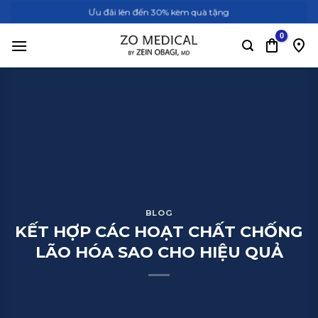
Bỏ
Ưu đãi lên đến 30% kèm quà tặng
qua
nội
dung
BLOG
KẾT HỢP CÁC HOẠT CHẤT CHỐNG
LÃO HÓA SAO CHO HIỆU QUẢ