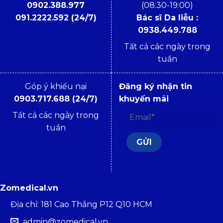
0902.388.977
(08:30-19:00)
091.2222.592 (24/7)
Bác sĩ Da liễu :
0938.449.788
Tất cả các ngày trong
tuần
Góp ý khiếu nại
Đăng ký nhận tin
0903.717.688 (24/7)
khuyến mãi
Tất cả các ngày trong
tuần
Zomedical.vn
Địa chỉ: 181 Cao Thắng P12 Q10 HCM
admin@zomedical.vn