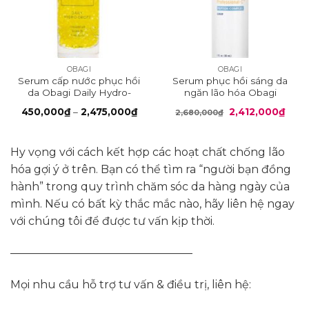
OBAGI
OBAGI
Serum cấp nước phục hồi
Serum phục hồi sáng da
da Obagi Daily Hydro-
ngăn lão hóa Obagi
Drops
Peptide Complex
Khoảng
Giá
Giá
450,000
₫
–
2,475,000
₫
2,412,000
₫
2,680,000
₫
giá:
gốc
hiện
từ
là:
tại
450,000₫
2,680,000₫.
là:
đến
2,412
Hy vọng với cách kết hợp các hoạt chất chống lão
2,475,000₫
hóa gợi ý ở trên. Bạn có thể tìm ra “người bạn đồng
hành” trong quy trình chăm sóc da hàng ngày của
mình. Nếu có bất kỳ thắc mắc nào, hãy liên hệ ngay
với chúng tôi để được tư vấn kịp thời.
————————————————–
Mọi nhu cầu hỗ trợ tư vấn & điều trị, liên hệ: