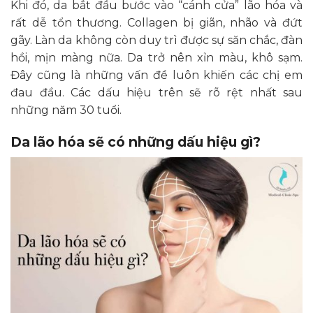
Khi đó, da bắt đầu bước vào “cánh cửa” lão hóa và
rất dễ tổn thương. Collagen bị giãn, nhão và đứt
gãy. Làn da không còn duy trì được sự săn chắc, đàn
hồi, mịn màng nữa. Da trở nên xỉn màu, khô sạm.
Đây cũng là những vấn đề luôn khiến các chị em
đau đầu. Các dấu hiệu trên sẽ rõ rệt nhất sau
những năm 30 tuổi.
Da lão hóa sẽ có những dấu hiệu gì?