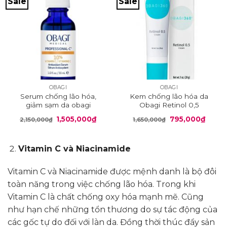
Sale
Sale
OBAGI
OBAGI
Serum chống lão hóa,
Kem chống lão hóa da
giảm sạm da obagi
Obagi Retinol 0,5
professional 10%
Giá
Giá
Giá
Giá
1,505,000
₫
795,000
₫
2,150,000
₫
1,650,000
₫
gốc
hiện
gốc
hiện
là:
tại
là:
tại
2,150,000₫.
là:
1,650,000₫.
là:
1,505,000₫.
795,0
Vitamin C và Niacinamide
Vitamin C và Niacinamide được mệnh danh là bộ đôi
toàn năng trong việc chống lão hóa. Trong khi
Vitamin C là chất chống oxy hóa mạnh mẽ. Cũng
như hạn chế những tổn thương do sự tác động của
các gốc tự do đối với làn da. Đồng thời thúc đẩy sản