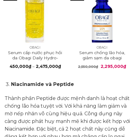
OBAGI
OBAGI
Serum cấp nước phục hồi
Serum chống lão hóa,
da Obagi Daily Hydro-
giảm sạm da obagi
Drops
professional 15%
Khoảng
Giá
Giá
450,000
₫
–
2,475,000
₫
2,295,000
₫
2,550,000
₫
giá:
gốc
hiện
từ
là:
tại
450,000₫
2,550,000₫.
là:
đến
2,295
Niacinamide và Peptide
2,475,000₫
Thành phần Peptide được mệnh danh là hoạt chất
chống lão hóa tuyệt vời. Với khả năng làm giảm và
mờ nếp nhăn vô cùng hiệu quả. Công dụng này
càng được phát huy mạnh mẽ khi được kết hợp với
Niacinamide. Đặc biệt, cả 2 hoạt chất này cũng dễ
dàng kết hợp với nhau hơn mà chẳng cần lo ngại