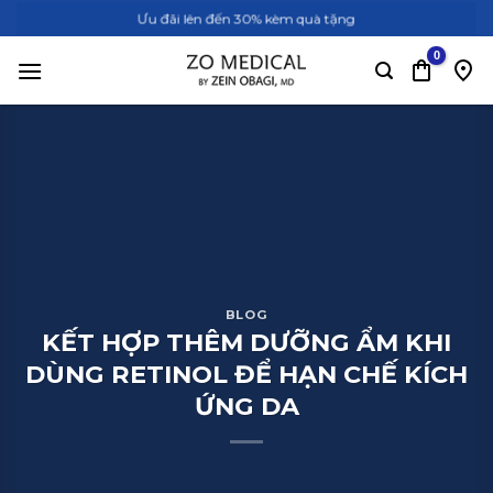
Bỏ
Ưu đãi lên đến 30% kèm quà tặng
qua
nội
dung
BLOG
KẾT HỢP THÊM DƯỠNG ẨM KHI
DÙNG RETINOL ĐỂ HẠN CHẾ KÍCH
ỨNG DA