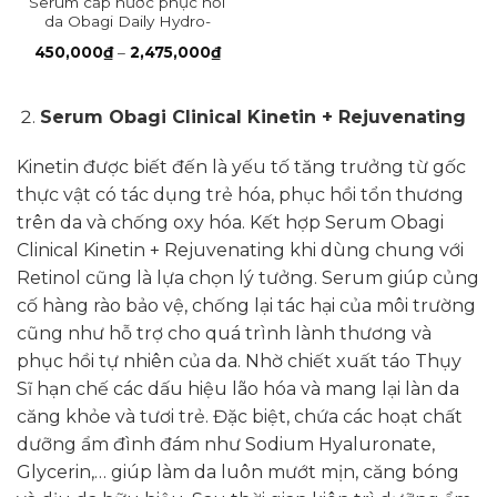
Serum cấp nước phục hồi
da Obagi Daily Hydro-
Drops
Khoảng
450,000
₫
–
2,475,000
₫
giá:
từ
450,000₫
đến
Serum Obagi Clinical Kinetin + Rejuvenating
2,475,000₫
Kinetin được biết đến là yếu tố tăng trưởng từ gốc
thực vật có tác dụng trẻ hóa, phục hồi tổn thương
trên da và chống oxy hóa. Kết hợp Serum Obagi
Clinical Kinetin + Rejuvenating khi dùng chung với
Retinol cũng là lựa chọn lý tưởng. Serum giúp củng
cố hàng rào bảo vệ, chống lại tác hại của môi trường
cũng như hỗ trợ cho quá trình lành thương và
phục hồi tự nhiên của da. Nhờ chiết xuất táo Thụy
Sĩ hạn chế các dấu hiệu lão hóa và mang lại làn da
căng khỏe và tươi trẻ. Đặc biệt, chứa các hoạt chất
dưỡng ẩm đình đám như Sodium Hyaluronate,
Glycerin,… giúp làm da luôn mướt mịn, căng bóng