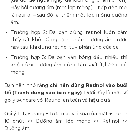
(dễ đỏ, dễ ngứa ngáy, dễ kích ứng châm chích):
Hãy bôi dưỡng ẩm (một lớp mỏng) – tiếp đên mới
là retinol – sau đó lại thêm một lớp mỏng dưỡng
ẩm.
Trường hợp 2: Da bạn dùng retinol luôn cảm
thấy rất khô: Dùng tăng thêm dưỡng ẩm trước
hay sau khi dùng retinol tùy phản ứng của da.
Trường hợp 3: Da bạn vẫn bóng dầu nhiều thì
khỏi dùng dưỡng ẩm, dùng tần suất ít, lượng bôi
mỏng.
Bạn nên nhớ rằng
chỉ nên dùng Retinol vào buổi
tối (Tránh dùng vào ban ngày)
. Dưới đây là một số
gợi ý skincare với Retinol an toàn và hiệu quả.
Gợi ý 1: Tẩy trang + Rửa mặt với sữa rửa mặt + Toner
10 phút >> Dưỡng ẩm lớp mỏng >> Retinol >>
Dưỡng ẩm.