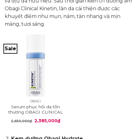
và dịu da hữu hiệu. Sau thời gian kiên trì dưỡng ẩm
Obagi Clinical Kinetin, làn da cải thiện được các
khuyết điểm như mụn, nám, tàn nhang và mịn
màng, tươi sáng.
Sale
OBAGI
Serum phục hồi da tổn
thương OBAGI CLINICAL
Kinetin+ Rejuvenating
Giá
Giá
2,385,000
₫
2,650,000
₫
Serum
gốc
hiện
là:
tại
2,650,000₫.
là:
2,385,000₫.
Kem dưỡng Obagi Hydrate