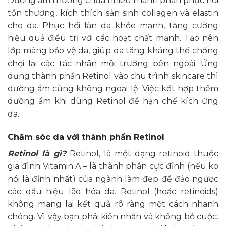
Dưỡng ẩm thường chứa nhiều thành phần phục hồi
tổn thương, kích thích sản sinh collagen và elastin
cho da. Phục hồi làn da khỏe mạnh, tăng cường
hiệu quả điều trị với các hoạt chất mạnh. Tạo nên
lớp màng bảo vệ da, giúp da tăng kháng thể chống
chọi lại các tác nhân môi trường bên ngoài. Ứng
dụng thành phần Retinol vào chu trình skincare thì
dưỡng ẩm cũng không ngoại lệ. Việc kết hợp thêm
dưỡng ẩm khi dùng Retinol để hạn chế kích ứng
da.
Chăm sóc da với thành phần Retinol
Retinol là gì?
Retinol, là một dạng retinoid thuộc
gia đình Vitamin A – là thành phần cực đỉnh (nếu ko
nói là đỉnh nhất) của ngành làm đẹp để đảo ngược
các dấu hiệu lão hóa da. Retinol (hoặc retinoids)
không mang lại kết quả rõ ràng một cách nhanh
chóng. Vì vậy bạn phải kiên nhẫn và không bỏ cuộc.