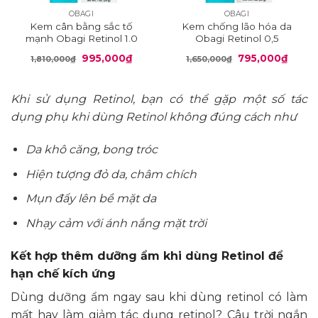
OBAGI
OBAGI
Kem cân bằng sắc tố
Kem chống lão hóa da
mạnh Obagi Retinol 1.0
Obagi Retinol 0,5
Giá
Giá
Giá
Giá
995,000
₫
795,000
₫
1,810,000
₫
1,650,000
₫
gốc
hiện
gốc
hiện
là:
tại
là:
tại
1,810,000₫.
là:
1,650,000₫.
là:
995,000₫.
795,0
Khi sử dụng Retinol, bạn có thể gặp một số tác
dụng phụ khi dùng Retinol không đúng cách như
Da khô căng, bong tróc
Hiện tượng đỏ da, châm chích
Mụn đẩy lên bề mặt da
Nhạy cảm với ánh nắng mặt trời
Kết hợp thêm dưỡng ẩm khi dùng Retinol để
hạn chế kích ứng
Dùng dưỡng ẩm ngay sau khi dùng retinol có làm
mất hay làm giảm tác dụng retinol? Câu trời ngắn