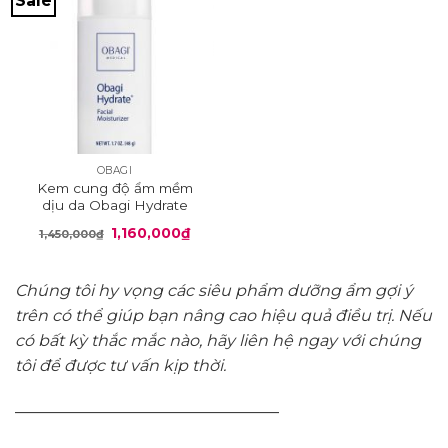
Sale
OBAGI
Kem cung độ ẩm mềm
dịu da Obagi Hydrate
Giá
Giá
1,160,000
₫
1,450,000
₫
gốc
hiện
là:
tại
1,450,000₫.
là:
1,160,000₫.
Chúng tôi hy vọng các siêu phẩm dưỡng ẩm gợi ý
trên có thể giúp bạn nâng cao hiệu quả điều trị. Nếu
có bất kỳ thắc mắc nào, hãy liên hệ ngay với chúng
tôi để được tư vấn kịp thời.
————————————————–