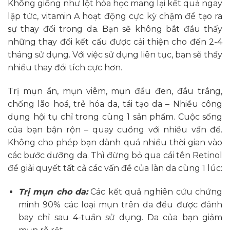
Không giống như lột hóa học mang lại kết quả ngay
lập tức, vitamin A hoạt động cực kỳ chậm để tạo ra
sự thay đổi trong da. Bạn sẽ không bắt đầu thấy
những thay đổi kết cấu được cải thiện cho đến 2-4
tháng sử dụng. Với việc sử dụng liên tục, bạn sẽ thấy
nhiều thay đổi tích cực hơn.
Trị mụn ẩn, mụn viêm, mụn đầu đen, đầu trắng,
chống lão hoá, trẻ hóa da, tái tạo da – Nhiều công
dụng hội tụ chỉ trong cùng 1 sản phẩm. Cuộc sống
của bạn bận rộn – quay cuồng với nhiều vấn đề.
Không cho phép bạn dành quá nhiều thời gian vào
các bước dưỡng da. Thì đừng bỏ qua cái tên Retinol
để giải quyết tất cả các vấn đề của làn da cùng 1 lúc:
Trị mụn cho da:
Các kết quả nghiên cứu chứng
minh 90% các loại mụn trên da đều được đánh
bay chỉ sau 4-tuần sử dụng. Da của bạn giảm