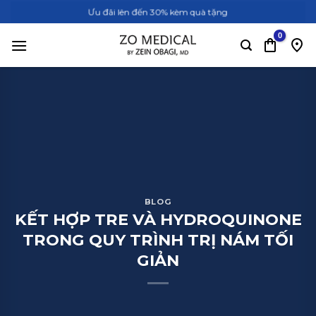
Bỏ
Ưu đãi lên đến 30% kèm quà tặng
qua
nội
dung
BLOG
KẾT HỢP TRE VÀ HYDROQUINONE
TRONG QUY TRÌNH TRỊ NÁM TỐI
GIẢN