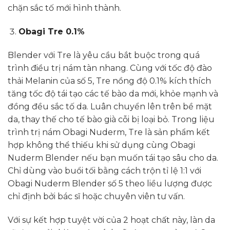
chặn sắc tố mới hình thành.
Obagi Tre 0.1%
Blender với Tre là yêu cầu bắt buộc trong quá
trình điều trị nám tàn nhang. Cùng với tốc độ đào
thải Melanin của số 5, Tre nồng độ 0.1% kích thích
tăng tốc độ tái tạo các tế bào da mới, khỏe mạnh và
đồng đều sắc tố da. Luân chuyển lên trên bề mặt
da, thay thế cho tế bào già cỗi bị loại bỏ. Trong liệu
trình trị nám Obagi Nuderm, Tre là sản phẩm kết
hợp không thể thiếu khi sử dụng cùng Obagi
Nuderm Blender nếu bạn muốn tái tạo sâu cho da.
Chỉ dùng vào buổi tối bằng cách trộn tỉ lệ 1:1 với
Obagi Nuderm Blender số 5 theo liều lượng được
chỉ định bởi bác sĩ hoặc chuyên viên tư vấn.
Với sự kết hợp tuyệt vời của 2 hoạt chất này, làn da