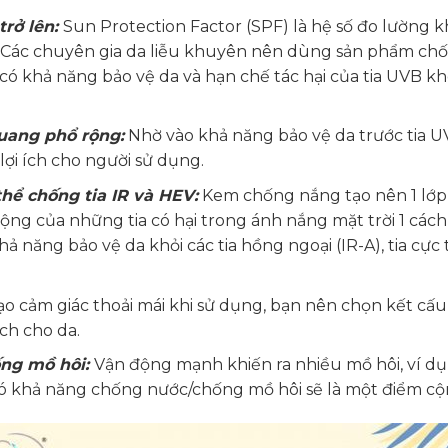
rở lên:
Sun Protection Factor (SPF) là hệ số đo lường k
ác chuyên gia da liễu khuyên nên dùng sản phẩm chống
có khả năng bảo vệ da và hạn chế tác hại của tia UVB kh
uang phổ rộng:
Nhờ vào khả năng bảo vệ da trước tia 
ợi ích cho người sử dụng.
hể chống tia IR và HEV:
Kem chống nắng tạo nên 1 lớp
ng của những tia có hại trong ánh nắng mặt trời 1 cách t
 năng bảo vệ da khỏi các tia hồng ngoại (IR-A), tia cực
ạo cảm giác thoải mái khi sử dụng, bạn nên chọn kết c
ch cho da.
ng mồ hôi:
Vận động mạnh khiến ra nhiều mồ hôi, ví dụ 
 khả năng chống nước/chống mồ hôi sẽ là một điểm cộn