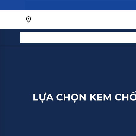
Bỏ
qua
nội
dung
LỰA CHỌN KEM CHỐ