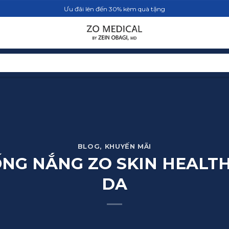
Ưu đãi lên đến 30% kèm quà tặng
TRANG CHỦ
SẢN PHẨM
BLOG
BLOG
,
KHUYẾN MÃI
NG NẮNG ZO SKIN HEALTH
DA