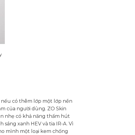
y
á
ện
i
160,000₫.
 nếu có thêm lớp một lớp nền
âm của người dùng. ZO Skin
ịn nhẹ có khả năng thấm hút
h sáng xanh HEV và tia IR-A. Vì
cho mình một loại kem chống