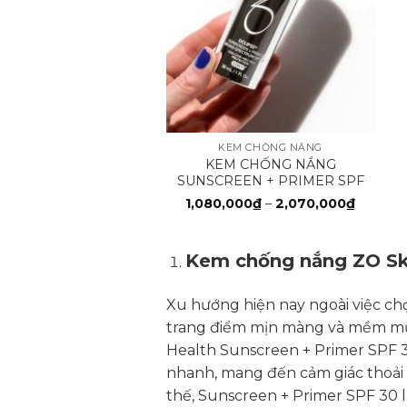
+
KEM CHỐNG NẮNG
KEM CHỐNG NẮNG
SUNSCREEN + PRIMER SPF
30
Khoản
1,080,000
₫
–
2,070,000
₫
giá:
từ
1,080,0
đến
Kem chống nắng ZO Ski
2,070,
Xu hướng hiện nay ngoài việc c
trang điểm mịn màng và mềm mượ
Health Sunscreen + Primer SPF 
nhanh, mang đến cảm giác thoải m
thế, Sunscreen + Primer SPF 30 