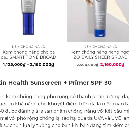
+
+
KEM CHỐNG NẮNG
KEM CHỐNG NẮNG
Kem chống nắng cho da
Kem chống nắng hàng ngà
dầu SMART TONE BROAD
ZO DAILY SHEER BROAD
SPECTRUM SPF 50
SPECTRUM SPF 50
g
Khoảng
Giá
Gi
1,125,000
₫
–
2,160,000
₫
2,160,000
₫
2,400,000
₫
giá:
gốc
hi
từ
là:
tạ
00₫
1,125,000₫
2,400,000₫.
là:
đến
2,
n Health Sunscreen + Primer SPF 30
000₫
2,160,000₫
họn kem chống nắng phổ rộng, có thành phần dưỡng da,
t có khả năng che khuyết điểm trên da là mối quan t
30 được đánh giá là sản phẩm chống nắng với kết cấu m
ái với phổ rộng chống lại tác hại của tia UVA và UVB, án
là sự chọn lựa lý tưởng cho bạn khi bạn đang tìm kiếm 