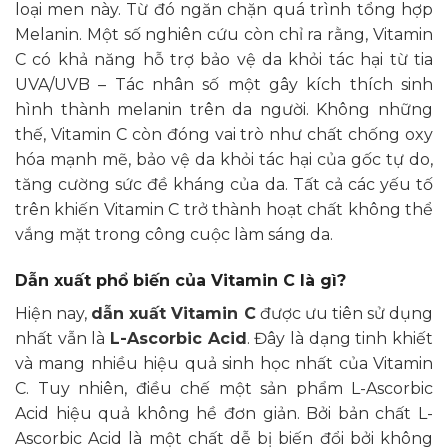
loại men này. Từ đó ngăn chặn quá trình tổng hợp
Melanin. Một số nghiên cứu còn chỉ ra rằng, Vitamin
C có khả năng hỗ trợ bảo vệ da khỏi tác hại từ tia
UVA/UVB – Tác nhân số một gây kích thích sinh
hình thành melanin trên da người. Không những
thế, Vitamin C còn đóng vai trò như chất chống oxy
hóa mạnh mẽ, bảo vệ da khỏi tác hại của gốc tự do,
tăng cường sức đề kháng của da. Tất cả các yếu tố
trên khiến Vitamin C trở thành hoạt chất không thể
vắng mặt trong công cuộc làm sáng da.
Dẫn xuất phổ biến của Vitamin C là gì?
Hiện nay,
dẫn xuất Vitamin C
được ưu tiên sử dụng
nhất vẫn là
L-Ascorbic Acid
. Đây là dạng tinh khiết
và mang nhiều hiệu quả sinh học nhất của Vitamin
C. Tuy nhiên, điều chế một sản phẩm L-Ascorbic
Acid hiệu quả không hề đơn giản. Bởi bản chất L-
Ascorbic Acid là một chất dễ bị biến đổi bởi không