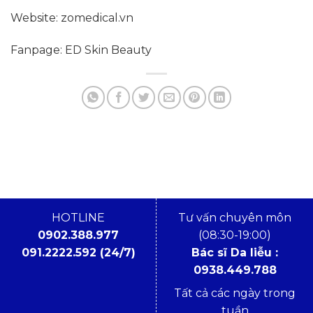
Website:
zomedical.vn
Fanpage: ED Skin Beauty
HOTLINE
Tư vấn chuyên môn
0902.388.977
(08:30-19:00)
091.2222.592 (24/7)
Bác sĩ Da liễu :
0938.449.788
Tất cả các ngày trong
tuần