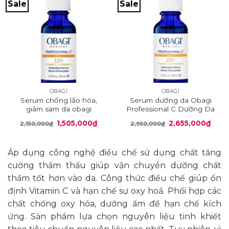
Sale
Sale
OBAGI
OBAGI
Serum chống lão hóa,
Serum dưỡng da Obagi
giảm sạm da obagi
Professional C Dưỡng Da
professional 10%
20%
Giá
Giá
Giá
Giá
1,505,000
₫
2,655,000
₫
2,150,000
₫
2,950,000
₫
gốc
hiện
gốc
hiện
là:
tại
là:
tại
2,150,000₫.
là:
2,950,000₫.
là:
1,505,000₫.
2,655
Áp dụng công nghệ điều chế sử dụng chất tăng
cường thẩm thấu giúp vận chuyển dưỡng chất
thấm tốt hơn vào da. Công thức điều chế giúp ổn
định Vitamin C và hạn chế sự oxy hoá. Phối hợp các
chất chống oxy hóa, dưỡng ẩm để hạn chế kích
ứng. Sản phẩm lựa chọn nguyên liệu tinh khiết