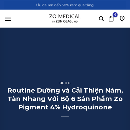
Bỏ
Ưu đãi lên đến 30% kèm quà tặng
qua
nội
dung
BLOG
Routine Dưỡng và Cải Thiện Nám,
Tàn Nhang Với Bộ 6 Sản Phẩm Zo
Pigment 4% Hydroquinone