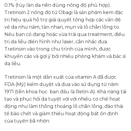
0.1% (tùy làn da nên dùng nồng độ phù hợp).
Tretinoin 2 nồng độ từ Obagi là sản phẩm kem đặc
trị hiệu quả hỗ trợ giải quyết tổng hợp các vấn đề
về da như nám, tàn nhan, mụn và lỗ chân lông to.
Nếu bạn có đang hoặc vừa trải qua treatment, điều
trị da liễu điển hình như laser, cân nhắc đưa
Tretinoin vào trong chu trình của mình, được
khuyến cáo và gợi ý bởi nhiều phòng khám và bác sĩ
da liễu.
Tretinoin là một dẫn xuất của vitamin A đã được
FDA (Mỹ) kiểm duyệt và đưa vào sử dụng từ năm
1971 (tên khoa học ban đầu là Retin-A). Khả năng tái
tạo và phục hồi da tuyệt vời với nhiều cơ chế hoạt
động như làm thông thoáng lỗ chân lông, đào thải
tế bào chết và giảm thiểu hoạt động bất ổn định
của tuyến bã nhờn.