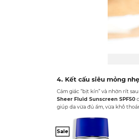
4. Kết cấu siêu mỏng nh
Cảm giác “bịt kín” và nhờn rít s
Sheer Fluid Sunscreen SPF50
giúp da vừa đủ ẩm, vừa khô thoá
Sale