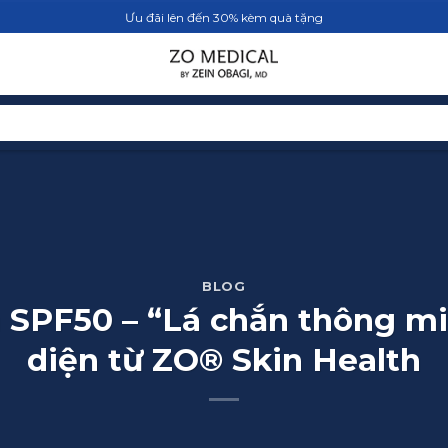
Ưu đãi lên đến 30% kèm quà tặng
TRANG CHỦ
SẢN PHẨM
BLOG
BLOG
 SPF50 – “Lá chắn thông mi
diện từ ZO® Skin Health