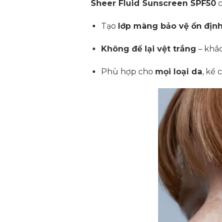
Sheer Fluid Sunscreen SPF50
c
Tạo
lớp màng bảo vệ ổn địn
Không để lại vệt trắng
– khắc
Phù hợp cho
mọi loại da
, kể 