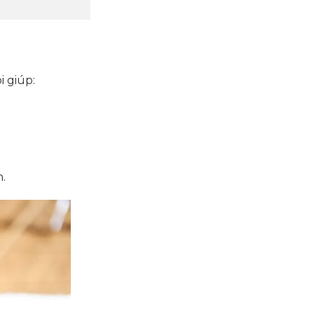
i giúp:
.