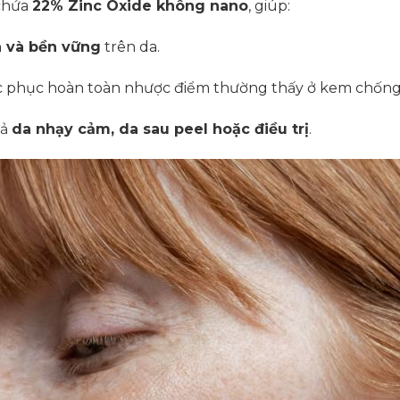
hứa
22% Zinc Oxide không nano
, giúp:
h và bền vững
trên da.
 phục hoàn toàn nhược điểm thường thấy ở kem chống 
cả
da nhạy cảm, da sau peel hoặc điều trị
.