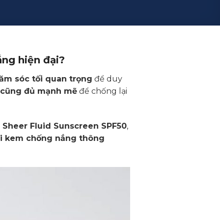
ắng hiện đại?
ăm sóc tối quan trọng
để duy
o cũng đủ mạnh mẽ
để chống lại
i
Sheer Fluid Sunscreen SPF50
,
với kem chống nắng thông