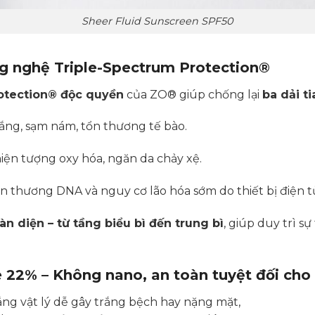
Sheer Fluid Sunscreen SPF50
ng nghệ Triple-Spectrum Protection®
otection® độc quyền
của ZO® giúp chống lại
ba dải t
ng, sạm nám, tổn thương tế bào.
iện tượng oxy hóa, ngăn da chảy xệ.
n thương DNA và nguy cơ lão hóa sớm do thiết bị điện tử
àn diện – từ tầng biểu bì đến trung bì
, giúp duy trì s
e 22% – Không nano, an toàn tuyệt đối ch
ắng vật lý dễ gây trắng bệch hay nặng mặt,