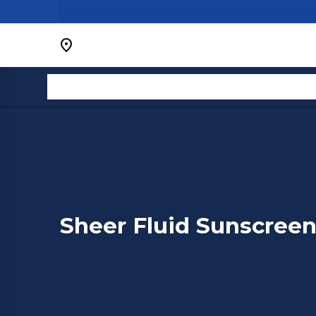
Bỏ
qua
nội
dung
Sheer Fluid Sunscreen