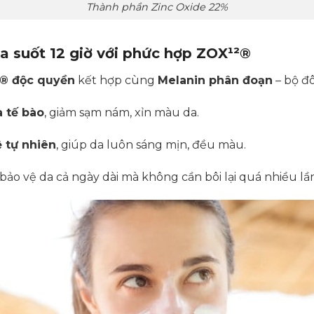
Thành phần Zinc Oxide 22%
a suốt 12 giờ với phức hợp ZOX¹²®
® độc quyền
kết hợp cùng
Melanin phân đoạn
– bộ đô
 tế bào
, giảm sạm nám, xỉn màu da.
 tự nhiên
, giúp da luôn sáng mịn, đều màu.
 bảo vệ da cả ngày dài mà không cần bôi lại quá nhiều lần