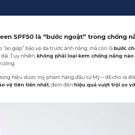
reen SPF50 là “bước ngoặt” trong chống n
 “áo giáp” bảo vệ da trước ánh nắng, mà còn là
bước ch
 dài. Tuy nhiên,
không phải loại kem chống nắng nà
trường.
hương hiệu dược mỹ phẩm hàng đầu từ Mỹ – đã cho ra đờ
o vệ tiên tiến nhất
, đem đến
hiệu quả vượt trội so 