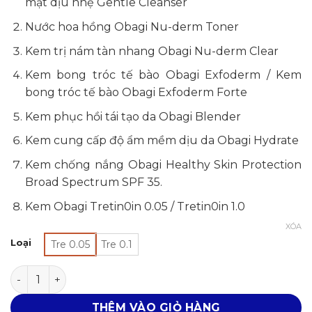
mặt dịu nhẹ Gentle Cleanser
21,000,0
đến
Nước hoa hồng Obagi Nu-derm Toner
21,399,0
Kem trị nám tàn nhang Obagi Nu-derm Clear
Kem bong tróc tế bào Obagi Exfoderm / Kem
bong tróc tế bào Obagi Exfoderm Forte
Kem phục hồi tái tạo da Obagi Blender
Kem cung cấp độ ẩm mềm dịu da Obagi Hydrate
Kem chống nắng Obagi Healthy Skin Protection
Broad Spectrum SPF 35.
Kem Obagi Tretin0in 0.05 / Tretin0in 1.0
XÓA
Loại
Tre 0.05
Tre 0.1
Bộ sản phẩm Obagi Nuderm trị nám, tàn nhang đầy đủ s
THÊM VÀO GIỎ HÀNG