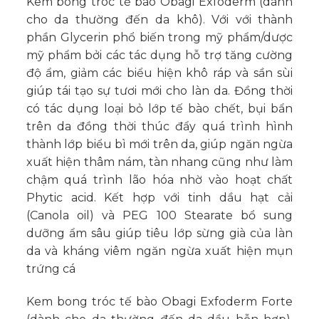
Kem bong tróc tế bào Obagi Exfoderm (dành
cho da thường đến da khô). Với với thành
phần Glycerin phổ biến trong mỹ phẩm/dược
mỹ phẩm bởi các tác dụng hỗ trợ tăng cường
độ ẩm, giảm các biểu hiện khô ráp và sần sùi
giúp tái tạo sự tươi mới cho làn da. Đồng thời
có tác dụng loại bỏ lớp tế bào chết, bụi bẩn
trên da đồng thời thúc đẩy quá trình hình
thành lớp biểu bì mới trên da, giúp ngăn ngừa
xuất hiện thâm nám, tàn nhang cũng như làm
chậm quá trình lão hóa nhờ vào hoạt chất
Phytic acid. Kết hợp với tinh dầu hạt cải
(Canola oil) và PEG 100 Stearate bổ sung
dưỡng ẩm sâu giúp tiêu lớp sừng già của làn
da và kháng viêm ngăn ngừa xuất hiện mụn
trứng cá
Kem bong tróc tế bào Obagi Exfoderm Forte