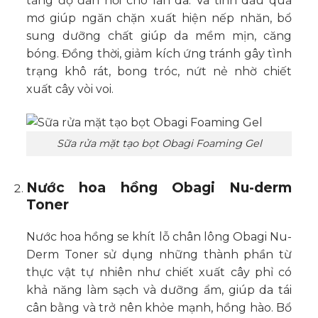
tăng độ đàn hồi cho làn da. Và tinh dầu quả
mơ giúp ngăn chặn xuất hiện nếp nhăn, bổ
sung dưỡng chất giúp da mềm mịn, căng
bóng. Đồng thời, giảm kích ứng tránh gây tình
trạng khô rát, bong tróc, nứt nẻ nhờ chiết
xuất cây vòi voi.
Sữa rửa mặt tạo bọt Obagi Foaming Gel
Nước hoa hồng Obagi Nu-derm
Toner
Nước hoa hồng se khít lỗ chân lông Obagi Nu-
Derm Toner sử dụng những thành phần từ
thực vật tự nhiên như chiết xuất cây phỉ có
khả năng làm sạch và dưỡng ẩm, giúp da tái
cân bằng và trở nên khỏe mạnh, hồng hào. Bổ