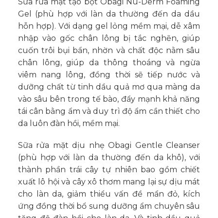
Sữa rửa mặt tạo bọt Obagi Nu-Derm Foaming
Gel (phù hợp với làn da thường đến da dầu
hỗn hợp). Với dạng gel lỏng mềm mại, dễ xâm
nhập vào gốc chân lông bị tắc nghẽn, giúp
cuốn trôi bụi bẩn, nhờn và chất độc nằm sâu
chân lông, giúp da thông thoáng và ngừa
viêm nang lông, đồng thời sẽ tiếp nước và
dưỡng chất từ tinh dầu quả mơ qua màng da
vào sâu bên trong tế bào, đẩy mạnh khả năng
tái cân bằng ẩm và duy trì độ ẩm cần thiết cho
da luôn đàn hồi, mềm mại.
Sữa rửa mặt dịu nhẹ Obagi Gentle Cleanser
(phù hợp với làn da thường đến da khô), với
thành phần trái cây tự nhiên bao gồm chiết
xuất lô hội và cây xô thơm mang lại sự dịu mát
cho làn da, giảm thiểu vấn đề mẩn đỏ, kích
ứng đồng thời bổ sung dưỡng ẩm chuyên sâu