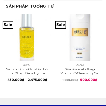
SẢN PHẨM TƯƠNG TỰ
Sale
Sale
OBAGI
OBAGI
Serum cấp nước phục hồi
Sữa rửa mặt Obagi
da Obagi Daily Hydro-
Vitamin C-Cleansing Gel
Drops
Khoảng
Giá
Giá
450,000
₫
–
2,475,000
₫
900,000
₫
1,000,000
₫
giá:
gốc
hiện
từ
là:
tại
450,000₫
1,000,000₫.
là:
đến
900,
2,475,000₫