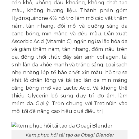
cồn khô, không dầu khoáng, không chất tạo
màu, không hương liệu. Thành phần gồm
Hydroquinone 4% hỗ trợ làm mờ các vết thâm
nám, tàn nhang, đồi mồi và dưỡng sáng da
căng bóng, mịn màng và đều màu. Dẫn xuất
Ascorbic Acid (Vitamin C) ngăn ngừa lão hóa da
và giảm thâm nám, tàn nhang, đốm nâu trên
da, đồng thời thúc đẩy sản sinh collagen, tái
sinh làn da khỏe mạnh và trắng sáng. Loại sạch
nhẹ nhàng lớp tế bào chết xỉn màu, hỗ trợ se
khít lỗ chân lông và tái tạo làn da mịn màng
căng bóng nhờ vào Lactic Acid. Và không thể
thiếu Glycerin bổ sung duy trì độ ẩm, làm
mềm da. Gợi ý: Trộn chung với Tretin0in vào
mỗi tối để nâng cao hiệu quả điều trị.
Kem phục hồi tái tạo da Obagi Blender