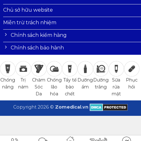
Chủ sở hữu website
Miễn trừ trách nhiệm
Chính sách kiểm hàng
Chính sách bảo hành
Trị
Chăm
Chống
Tẩy tế
Dưỡng
Dưỡng
Sữa
Phục
Chống
nám
Sóc
lão
bào
ẩm
trắng
rửa
hồi
nắng
Da
hóa
chết
mặt
Copyright 2026 ©
Zomedical.vn