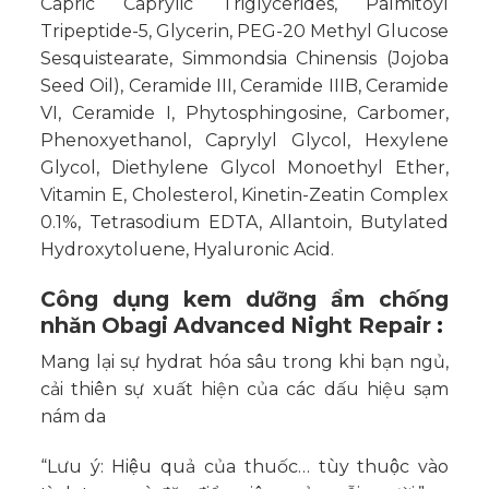
Capric Caprylic Triglycerides, Palmitoyl
Tripeptide-5, Glycerin, PEG-20 Methyl Glucose
Sesquistearate, Simmondsia Chinensis (Jojoba
Seed Oil), Ceramide III, Ceramide IIIB, Ceramide
VI, Ceramide I, Phytosphingosine, Carbomer,
Phenoxyethanol, Caprylyl Glycol, Hexylene
Glycol, Diethylene Glycol Monoethyl Ether,
Vitamin E, Cholesterol, Kinetin-Zeatin Complex
0.1%, Tetrasodium EDTA, Allantoin, Butylated
Hydroxytoluene, Hyaluronic Acid.
Công dụng kem dưỡng ẩm chống
nhăn Obagi Advanced Night Repair
:
Mang lại sự hydrat hóa sâu trong khi bạn ngủ,
cải thiên sự xuất hiện của các dấu hiệu sạm
nám da
“Lưu ý: Hiệu quả của thuốc… tùy thuộc vào