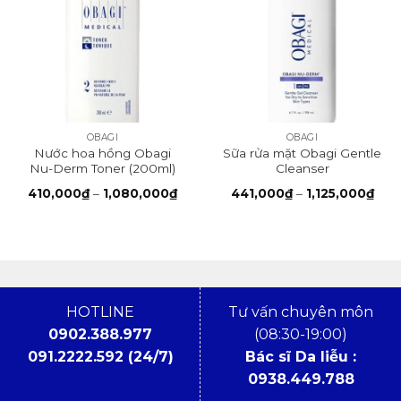
OBAGI
OBAGI
Nước hoa hồng Obagi
Sữa rửa mặt Obagi Gentle
Nu-Derm Toner (200ml)
Cleanser
Khoảng
Kho
410,000
₫
–
1,080,000
₫
441,000
₫
–
1,125,000
₫
giá:
giá:
từ
từ
410,000₫
441
đến
đến
1,080,000₫
1,12
HOTLINE
Tư vấn chuyên môn
0902.388.977
(08:30-19:00)
091.2222.592 (24/7)
Bác sĩ Da liễu :
0938.449.788