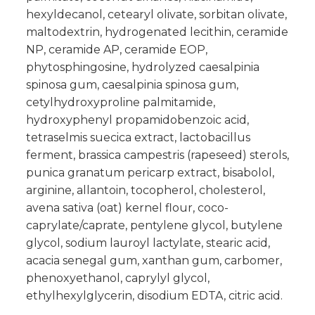
hexyldecanol, cetearyl olivate, sorbitan olivate,
maltodextrin, hydrogenated lecithin, ceramide
NP, ceramide AP, ceramide EOP,
phytosphingosine, hydrolyzed caesalpinia
spinosa gum, caesalpinia spinosa gum,
cetylhydroxyproline palmitamide,
hydroxyphenyl propamidobenzoic acid,
tetraselmis suecica extract, lactobacillus
ferment, brassica campestris (rapeseed) sterols,
punica granatum pericarp extract, bisabolol,
arginine, allantoin, tocopherol, cholesterol,
avena sativa (oat) kernel flour, coco-
caprylate/caprate, pentylene glycol, butylene
glycol, sodium lauroyl lactylate, stearic acid,
acacia senegal gum, xanthan gum, carbomer,
phenoxyethanol, caprylyl glycol,
ethylhexylglycerin, disodium EDTA, citric acid.