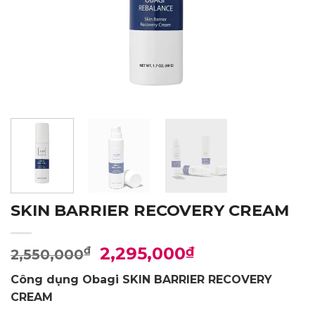
SKIN BARRIER RECOVERY CREAM
Giá
Giá
2,295,000
₫
₫
2,550,000
gốc
hiện
Công dụng Obagi SKIN BARRIER RECOVERY
là:
tại
CREAM
2,550,000₫.
là: