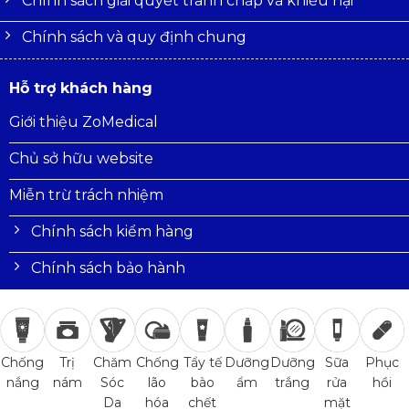
Chính sách giải quyết tranh chấp và khiếu nại
Chính sách và quy định chung
Hỗ trợ khách hàng
Giới thiệu ZoMedical
Chủ sở hữu website
Miễn trừ trách nhiệm
Chính sách kiểm hàng
Chính sách bảo hành
Trị
Chăm
Chống
Tẩy tế
Dưỡng
Dưỡng
Sữa
Phục
Chống
nám
Sóc
lão
bào
ẩm
trắng
rửa
hồi
nắng
Da
hóa
chết
mặt