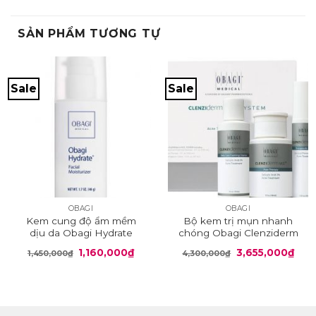
SẢN PHẨM TƯƠNG TỰ
Sale
Sale
OBAGI
OBAGI
Kem cung độ ẩm mềm
Bộ kem trị mụn nhanh
dịu da Obagi Hydrate
chóng Obagi Clenziderm
Giá
Giá
Giá
Giá
1,160,000
₫
3,655,000
₫
1,450,000
₫
4,300,000
₫
gốc
hiện
gốc
hiện
là:
tại
là:
tại
1,450,000₫.
là:
4,300,000₫.
là:
1,160,000₫.
3,65