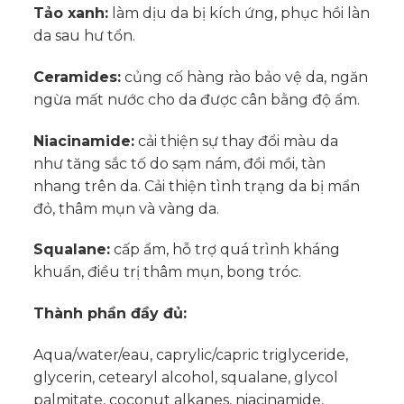
Tảo xanh:
làm dịu da bị kích ứng, phục hồi làn
da sau hư tổn.
Ceramides:
củng cố hàng rào bảo vệ da, ngăn
ngừa mất nước cho da được cân bằng độ ẩm.
Niacinamide:
cải thiện sự thay đổi màu da
như tăng sắc tố do sạm nám, đồi mồi, tàn
nhang trên da. Cải thiện tình trạng da bị mẩn
đỏ, thâm mụn và vàng da.
Squalane:
cấp ẩm, hỗ trợ quá trình kháng
khuẩn, điều trị thâm mụn, bong tróc.
Thành phần đầy đủ:
Aqua/water/eau, caprylic/capric triglyceride,
glycerin, cetearyl alcohol, squalane, glycol
palmitate, coconut alkanes, niacinamide,