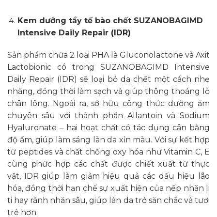
Kem dưỡng tẩy tế bào chết SUZANOBAGIMD
Intensive Daily Repair
(IDR)
Sản phẩm chứa 2 loại PHA là Gluconolactone và Axit
Lactobionic có trong SUZANOBAGIMD Intensive
Daily Repair (IDR) sẽ loại bỏ da chết một cách nhẹ
nhàng, đồng thời làm sạch và giúp thông thoáng lỗ
chân lông. Ngoài ra, sở hữu công thức dưỡng ẩm
chuyên sâu với thành phần Allantoin và Sodium
Hyaluronate – hai hoạt chất có tác dụng cân bằng
độ ẩm, giúp làm sáng làn da xỉn màu. Với sự kết hợp
từ peptides và chất chống oxy hóa như Vitamin C, E
cùng phức hợp các chất được chiết xuất từ thực
vật, IDR giúp làm giảm hiệu quả các dấu hiệu lão
hóa, đồng thời hạn chế sự xuất hiện của nếp nhăn li
ti hay rãnh nhăn sâu, giúp làn da trở săn chắc và tươi
trẻ hơn.