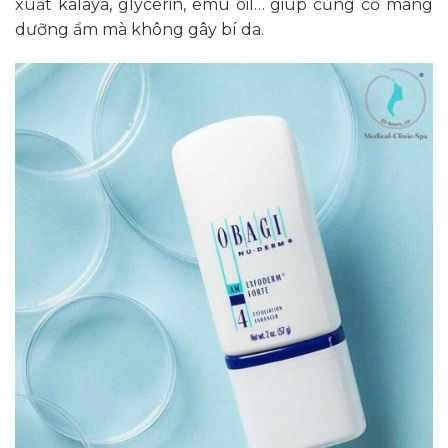
xuất kalaya, glycerin, emu oil… giúp củng cố màng
dưỡng ẩm mà không gây bí da.