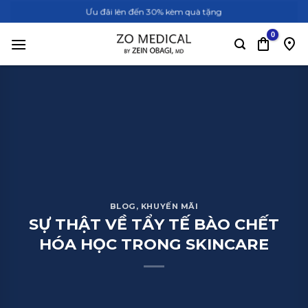
Bỏ
Ưu đãi lên đến 30% kèm quà tặng
qua
nội
dung
BLOG
,
KHUYẾN MÃI
SỰ THẬT VỀ TẨY TẾ BÀO CHẾT
HÓA HỌC TRONG SKINCARE