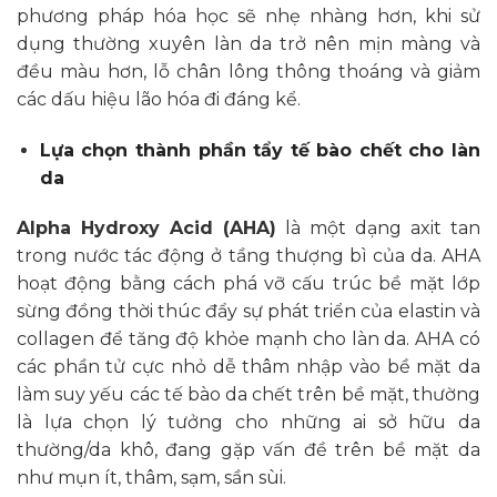
phương pháp hóa học sẽ nhẹ nhàng hơn, khi sử
dụng thường xuyên làn da trở nên mịn màng và
đều màu hơn, lỗ chân lông thông thoáng và giảm
các dấu hiệu lão hóa đi đáng kể.
Lựa chọn thành phần tẩy tế bào chết cho làn
da
Alpha Hydroxy Acid (AHA)
là một dạng axit tan
trong nước tác động ở tầng thượng bì của da. AHA
hoạt động bằng cách phá vỡ cấu trúc bề mặt lớp
sừng đồng thời thúc đẩy sự phát triển của elastin và
collagen để tăng độ khỏe mạnh cho làn da. AHA có
các phần tử cực nhỏ dễ thâm nhập vào bề mặt da
làm suy yếu các tế bào da chết trên bề mặt, thường
là lựa chọn lý tưởng cho những ai sở hữu da
thường/da khô, đang gặp vấn đề trên bề mặt da
như mụn ít, thâm, sạm, sần sùi.