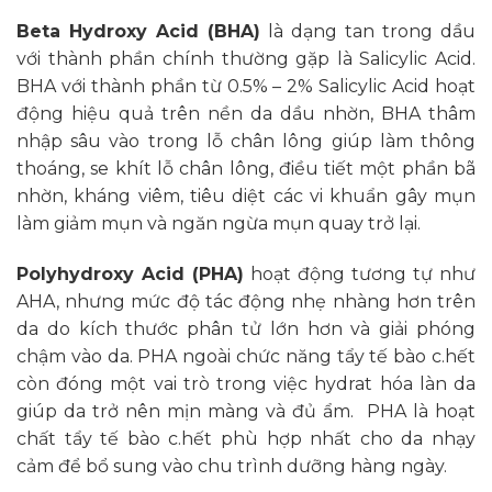
Beta Hydroxy Acid (BHA)
là dạng tan trong dầu
với thành phần chính thường gặp là Salicylic Acid.
BHA với thành phần từ 0.5% – 2% Salicylic Acid hoạt
động hiệu quả trên nền da dầu nhờn, BHA thâm
nhập sâu vào trong lỗ chân lông giúp làm thông
thoáng, se khít lỗ chân lông, điều tiết một phần bã
nhờn, kháng viêm, tiêu diệt các vi khuẩn gây mụn
làm giảm mụn và ngăn ngừa mụn quay trở lại.
Polyhydroxy Acid (PHA)
hoạt động tương tự như
AHA, nhưng mức độ tác động nhẹ nhàng hơn trên
da do kích thước phân tử lớn hơn và giải phóng
chậm vào da. PHA ngoài chức năng tẩy tế bào c.hết
còn đóng một vai trò trong việc hydrat hóa làn da
giúp da trở nên mịn màng và đủ ẩm. PHA là hoạt
chất tẩy tế bào c.hết phù hợp nhất cho da nhạy
cảm để bổ sung vào chu trình dưỡng hàng ngày.