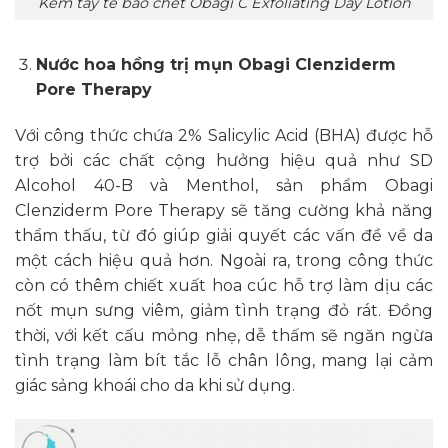
Kem tẩy tế bào chết Obagi C Exfoliating Day Lotion
Nước hoa hồng trị mụn Obagi Clenziderm
Pore Therapy
Với công thức chứa 2% Salicylic Acid (BHA) được hỗ
trợ bởi các chất cộng hưởng hiệu quả như SD
Alcohol 40-B và Menthol, sản phẩm Obagi
Clenziderm Pore Therapy sẽ tăng cường khả năng
thẩm thấu, từ đó giúp giải quyết các vấn đề về da
một cách hiệu quả hơn. Ngoài ra, trong công thức
còn có thêm chiết xuất hoa cúc hỗ trợ làm dịu các
nốt mụn sưng viêm, giảm tình trạng đỏ rát. Đồng
thời, với kết cấu mỏng nhẹ, dễ thấm sẽ ngăn ngừa
tình trạng làm bít tắc lỗ chân lông, mang lại cảm
giác sảng khoái cho da khi sử dụng.