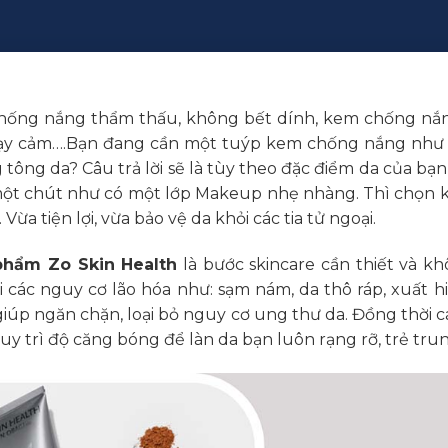
hống nắng thẩm thấu, không bết dính, kem chống nắ
ạy cảm….Bạn đang cần một tuýp kem chống nắng như
ông da? Câu trả lời sẽ là tùy theo đặc điểm da của b
một chút như có một lớp Makeup nhẹ nhàng. Thì chọn
Vừa tiện lợi, vừa bảo vệ da khỏi các tia tử ngoại.
hẩm Zo Skin Health
là bước skincare cần thiết và k
ỏi các nguy cơ lão hóa như: sạm nám, da thô ráp, xuấ
 giúp ngăn chặn, loại bỏ nguy cơ ung thư da. Đồng thời 
 trì độ căng bóng để làn da bạn luôn rạng rỡ, trẻ trun