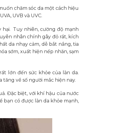
 muốn chăm sóc da một cách hiệu
: UVA, UVB và UVC.
ây hại. Tuy nhiên, cường độ mạnh
guyên nhân chính gây đỏ rát, kích
chất da nhạy cảm, dễ bắt nắng, tia
hóa sớm, xuất hiện nếp nhăn, sạm
rất lớn đến sức khỏe của làn da.
 tăng về số người mắc hiện nay.
ả. Đặc biệt, với khí hậu của nước
để bạn có được làn da khỏe mạnh,