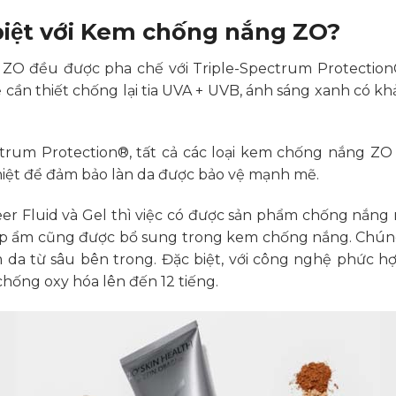
 biệt với Kem chống nắng ZO?
 ZO đều được pha chế với Triple-Spectrum Protection
ệ cần thiết chống lại tia UVA + UVB, ánh sáng xanh có 
ctrum Protection®, tất cả các loại kem chống nắng Z
nhiệt để đảm bảo làn da được bảo vệ mạnh mẽ.
eer Fluid và Gel thì việc có được sản phẩm chống nắn
cấp ẩm cũng được bổ sung trong kem chống nắng. Chú
m da từ sâu bên trong. Đặc biệt, với công nghệ phức
hống oxy hóa lên đến 12 tiếng.