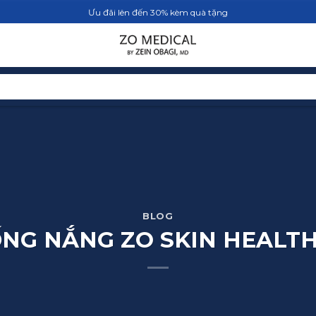
Ưu đãi lên đến 30% kèm quà tặng
TRANG CHỦ
SẢN PHẨM
BLOG
BLOG
ỐNG NẮNG ZO SKIN HEALTH