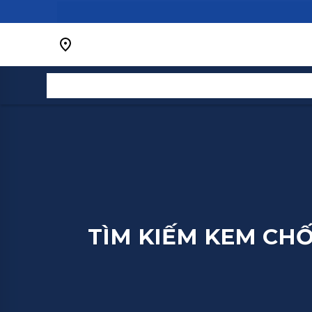
Bỏ
qua
nội
dung
TÌM KIẾM KEM CH