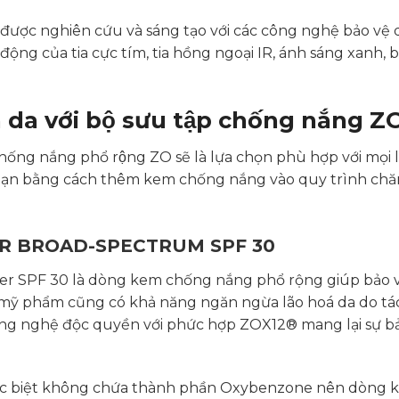
ược nghiên cứu và sáng tạo với các công nghệ bảo vệ 
 động của tia cực tím, tia hồng ngoại IR, ánh sáng xanh, 
àn da với bộ sưu tập chống nắng
chống nắng phổ rộng ZO sẽ là lựa chọn phù hợp với mọi
 bạn bằng cách thêm kem chống nắng vào quy trình chăm
R BROAD-SPECTRUM SPF 30
er SPF 30 là dòng kem chống nắng phổ rộng giúp bảo vệ
 mỹ phẩm cũng có khả năng ngăn ngừa lão hoá da do tá
g nghệ độc quyền với phức hợp ZOX12® mang lại sự bảo
đặc biệt không chứa thành phần Oxybenzone nên dòng 