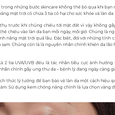
trong những bước skincare không thể bỏ qua khi bạn
ắng mặt trời có chứa 3 tia có hại cho sức khỏe và làn da
thụ trước khi chúng chiếu tới mặt đất vì vậy không g
thể chiếu vào làn da bạn mỗi ngày, mỗi giờ. Chúng là n
ánh nắng mặt trời quá lâu. Đặc biệt, đối với những tính 
 sạm. Chúng còn là là nguyên nhân chính khiến da lão 
cả 2 tia UVA/UVB đều là tác nhân tiêu cực ảnh hưởng 
hân chính gây ung thư da – bệnh lý đang ngày càng gia
cách thức lý tưởng để bạn bảo vệ làn da một cách hiệu qu
 năm. Sử dụng kem chống nắng chính là lựa chọn vàng 