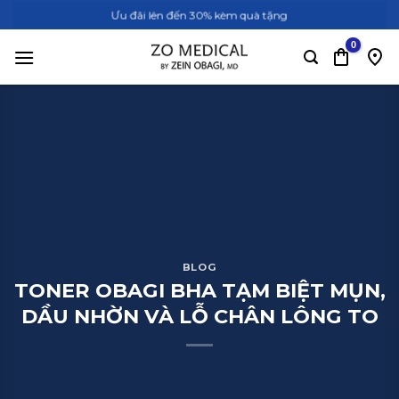
Bỏ
Ưu đãi lên đến 30% kèm quà tặng
qua
nội
dung
BLOG
TONER OBAGI BHA TẠM BIỆT MỤN,
DẦU NHỜN VÀ LỖ CHÂN LÔNG TO