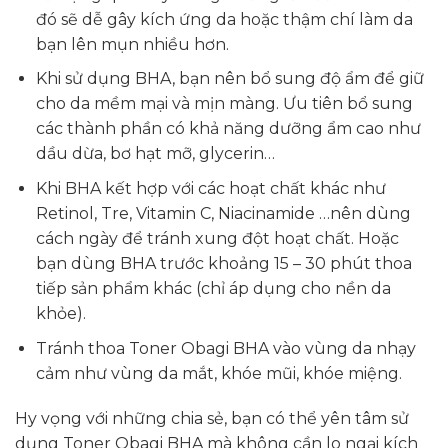
đó sẽ dễ gây kích ứng da hoặc thậm chí làm da
bạn lên mụn nhiều hơn.
Khi sử dụng BHA, bạn nên bổ sung độ ẩm để giữ
cho da mềm mại và mịn màng. Ưu tiên bổ sung
các thành phần có khả năng dưỡng ẩm cao như
dầu dừa, bơ hạt mỡ, glycerin…
Khi BHA kết hợp với các hoạt chất khác như
Retinol, Tre, Vitamin C, Niacinamide …nên dùng
cách ngày để tránh xung đột hoạt chất. Hoặc
bạn dùng BHA trước khoảng 15 – 30 phút thoa
tiếp sản phẩm khác (chỉ áp dụng cho nền da
khỏe).
Tránh thoa Toner Obagi BHA vào vùng da nhạy
cảm như vùng da mắt, khóe mũi, khóe miệng.
Hy vọng với những chia sẻ, bạn có thể yên tâm sử
dụng Toner Obagi BHA mà không cần lo ngại kích