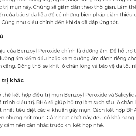
ặc trị mụn này. Chúng sẽ giảm dần theo thời gian. Làm 
n của bác sĩ da liễu để có những biện pháp giảm thiểu 
. Cũng như điều chỉnh đến khi da đã đáp ứng tốt.
ủ
 của Benzoyl Peroxide chính là dưỡng ẩm. Để hỗ trợ tố
 dưỡng ẩm kiềm dầu hoặc kem dưỡng ẩm dành riêng cho
 căng. Đồng thời se khít lỗ chân lông và bảo vệ da tốt n
 trị khác
ó thể kết hợp điều trị mụn Benzoyl Peroxide và Salicylic
trình điều trị. BHA sẽ giúp hỗ trợ làm sạch sâu lỗ chân l
ốt nhất tiêu diệt các vi khuẩn gây mụn. Cách kết hợp B
n những nốt mụn. Cả 2 hoạt chất này đều có khả năng l
ạy cảm nên cân nhắc trước khi kết hợp nhé.