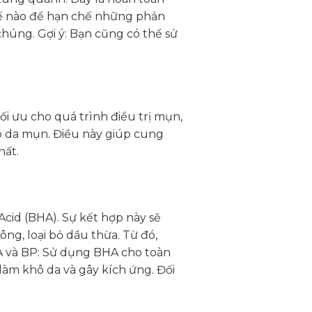
thế nào để hạn chế những phản
chúng. Gợi ý: Bạn cũng có thể sử
i ưu cho quá trình điều trị mụn,
 da mụn. Điều này giúp cung
hất.
 Acid (BHA). Sự kết hợp này sẽ
ông, loại bỏ dầu thừa. Từ đó,
HA và BP: Sử dụng BHA cho toàn
àm khô da và gây kích ứng. Đối