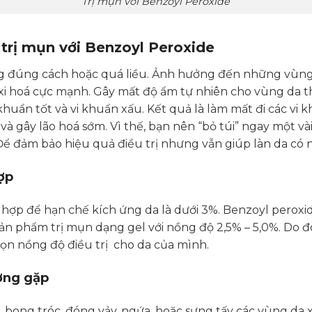
Trị mụn với Benzoyl Peroxide
 trị mụn với Benzoyl Peroxide
g đúng cách hoặc quá liều. Ảnh hưởng đến những vùn
xi hoá cực mạnh. Gây mất độ ẩm tự nhiên cho vùng da t
huẩn tốt và vi khuẩn xấu. Kết quả là làm mất đi các vi k
p và gây lão hoá sớm. Vì thế, bạn nên “bỏ túi” ngay một v
Để đảm bảo hiệu quả điều trị nhưng vẫn giúp làn da có 
ợp
hợp để hạn chế kích ứng da là dưới 3%. Benzoyl peroxi
sản phẩm trị mụn dạng gel với nồng độ 2,5% – 5,0%. Do 
họn nồng độ điều trị cho da của mình.
ờng gặp
bong tróc, đóng vảy, ngứa, hoặc sưng tấy các vùng da 