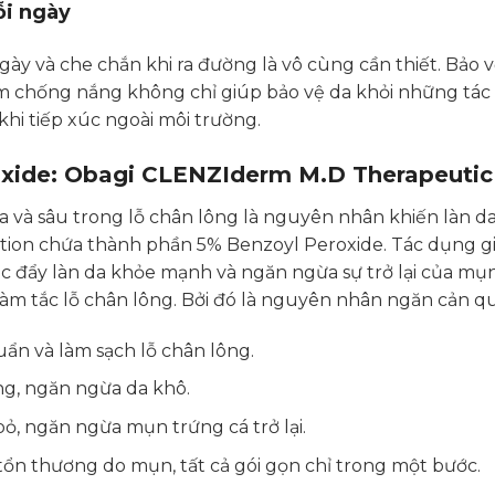
i ngày
y và che chắn khi ra đường là vô cùng cần thiết. Bảo v
 chống nắng không chỉ giúp bảo vệ da khỏi những tác 
i tiếp xúc ngoài môi trường.
oxide: Obagi CLENZIderm M.D Therapeutic
 và sâu trong lỗ chân lông là nguyên nhân khiến làn d
ion chứa thành phần 5% Benzoyl Peroxide. Tác dụng gi
 đẩy làn da khỏe mạnh và ngăn ngừa sự trở lại của mụn
àm tắc lỗ chân lông. Bởi đó là nguyên nhân ngăn cản quá
uẩn và làm sạch lỗ chân lông.
g, ngăn ngừa da khô.
ỏ, ngăn ngừa mụn trứng cá trở lại.
tổn thương do mụn, tất cả gói gọn chỉ trong một bước.