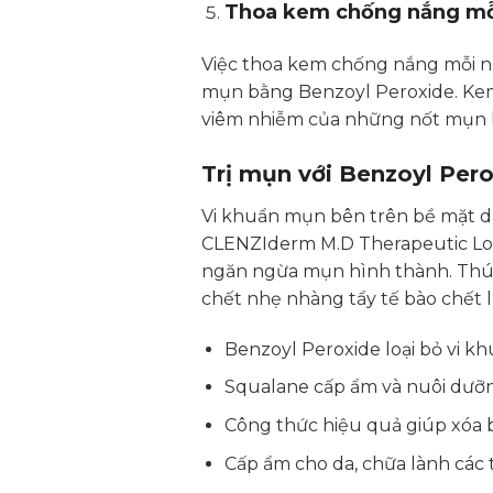
Thoa kem chống nắng mỗ
Việc thoa kem chống nắng mỗi ngà
mụn bằng Benzoyl Peroxide. Kem
viêm nhiễm của những nốt mụn kh
Trị mụn với Benzoyl Per
Vi khuẩn mụn bên trên bề mặt da
CLENZIderm M.D Therapeutic Lot
ngăn ngừa mụn hình thành. Thúc
chết nhẹ nhàng tẩy tế bào chết l
Benzoyl Peroxide loại bỏ vi kh
Squalane cấp ẩm và nuôi dưỡn
Công thức hiệu quả giúp xóa b
Cấp ẩm cho da, chữa lành các 