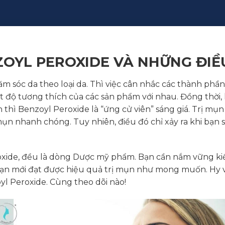
ZOYL PEROXIDE VÀ NHỮNG ĐIỀ
m sóc da theo loại da. Thì việc cân nhắc các thành phầ
át độ tương thích của các sản phẩm với nhau. Đồng thời,
n thì Benzoyl Peroxide là “ứng cử viên” sáng giá. Trị mụ
 mụn nhanh chóng. Tuy nhiên, điều đó chỉ xảy ra khi bạ
xide, đều là dòng Dược mỹ phẩm. Bạn cần nắm vững kiế
bạn mới đạt được hiệu quả trị mụn như mong muốn. Hy vọ
oyl Peroxide. Cùng theo dõi nào!