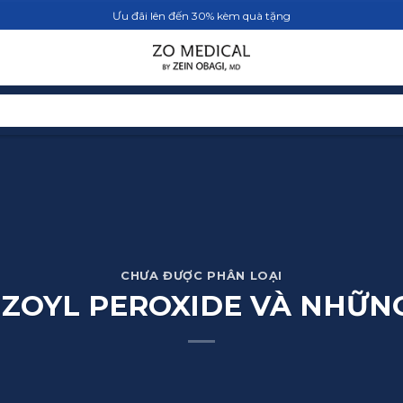
Ưu đãi lên đến 30% kèm quà tặng
TRANG CHỦ
SẢN PHẨM
BLOG
CHƯA ĐƯỢC PHÂN LOẠI
NZOYL PEROXIDE VÀ NHỮNG