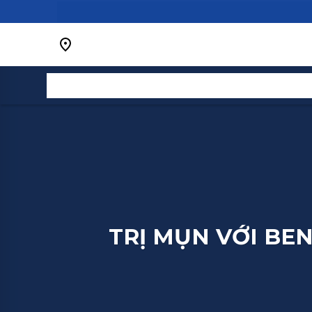
Bỏ
qua
nội
dung
TRỊ MỤN VỚI BE