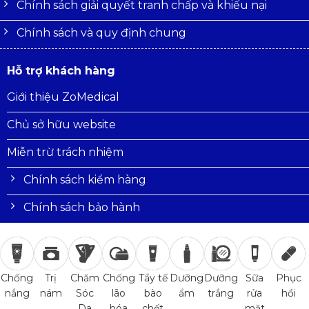
Chính sách giải quyết tranh chấp và khiếu nại
Chính sách và quy định chung
Hỗ trợ khách hàng
Giới thiệu ZoMedical
Chủ sở hữu website
Miễn trừ trách nhiệm
Chính sách kiểm hàng
Chính sách bảo hành
Trị
Chăm
Chống
Tẩy tế
Dưỡng
Dưỡng
Sữa
Phục
Chống
nám
Sóc
lão
bào
ẩm
trắng
rửa
hồi
nắng
Da
hóa
chết
mặt