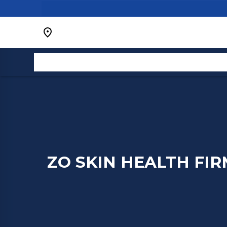
Bỏ
qua
nội
dung
ZO SKIN HEALTH FI