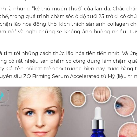
nh là những “kẻ thù muôn thuở” của làn da. Chắc chắ
 thế, trong quá trình chăm sóc ở độ tuổi 25 trở đi có c
ặn lão hóa đồng thời kích thích sản sinh collagen cho
hớm nở” và nghĩ chúng sẽ không ảnh hưởng nhiều. Tuy 
 tìm tòi những cách thức lão hóa tiên tiến nhất. Và 
ờng có rất nhiều sản phẩm có công dụng làm chậm quá t
ày. Cái tên nổi bật trên thị trường hiện nay được hàng t
yên sâu ZO Firming Serum Accelerated từ Mỹ (liệu trình