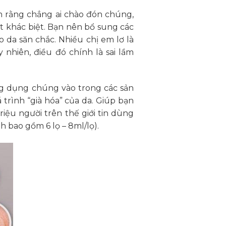
n rằng chẳng ai chào đón chúng,
hút khác biệt. Bạn nên bổ sung các
 da săn chắc. Nhiều chị em lơ là
nhiên, điều đó chính là sai lầm
ứng dụng chúng vào trong các sản
rình “già hóa” của da. Giúp bạn
riệu người trên thế giới tin dùng
 bao gồm 6 lọ – 8ml/lọ).