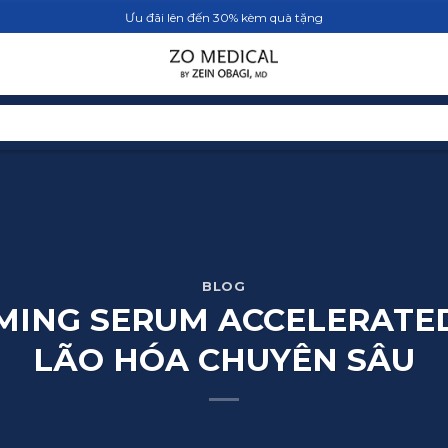
Ưu đãi lên đến 30% kèm quà tặng
TRANG CHỦ
SẢN PHẨM
BLOG
BLOG
RMING SERUM ACCELERATED
LÃO HÓA CHUYÊN SÂU