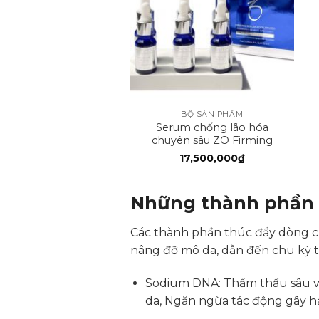
+
BỘ SẢN PHẨM
Serum chống lão hóa
chuyên sâu ZO Firming
Serum Accelerated
17,500,000
₫
Những thành phần 
Các thành phần thúc đẩy dòng chả
nâng đỡ mô da, dẫn đến chu kỳ t
Sodium DNA: Thẩm thấu sâu vào 
da, Ngăn ngừa tác động gây hạ